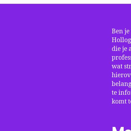
Ben je
Hollog
die je
profes
wat st
hierov
belang
te inf
komt t