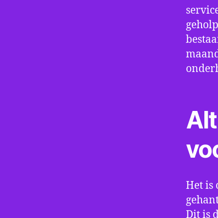
servic
geholp
bestaa
maand 
onder
Alt
vo
Het is 
gehant
Dit is