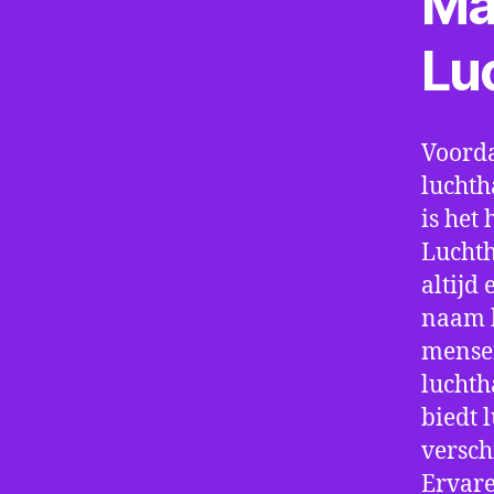
Ma
Lu
Voorda
luchth
is het 
Luchth
altijd
naam h
mensen
luchth
biedt 
verschi
Ervare