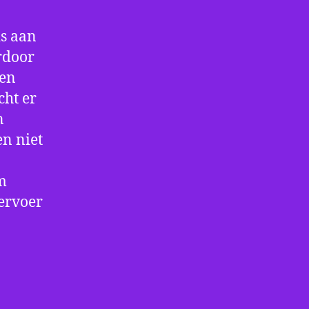
is aan
rdoor
 en
cht er
n
en niet
m
vervoer