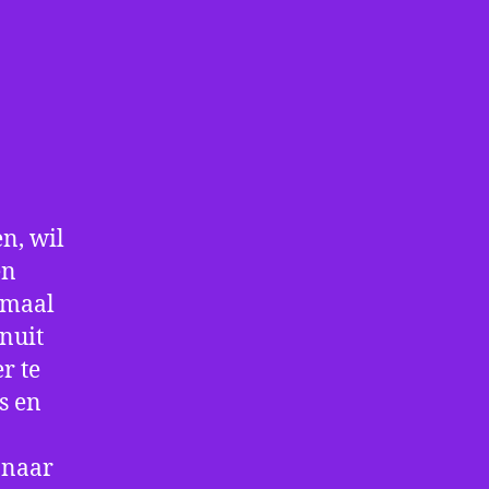
n, wil
en
nmaal
nuit
r te
s en
 naar