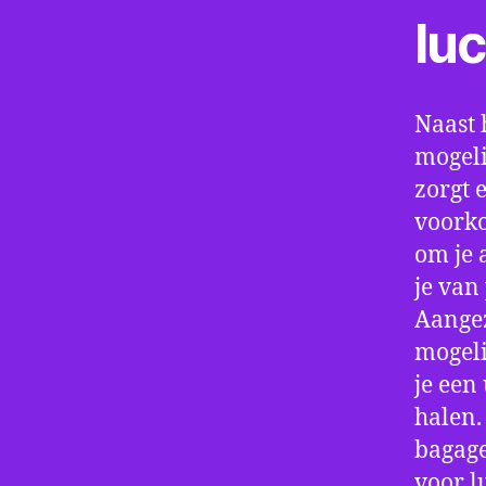
lu
Naast 
mogeli
zorgt 
voorko
om je 
je van
Aangez
mogeli
je een
halen.
bagage
voor l