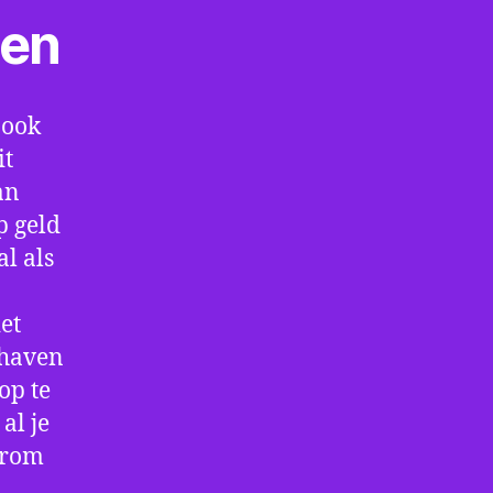
ten
 ook
it
an
p geld
al als
et
thaven
op te
al je
arom