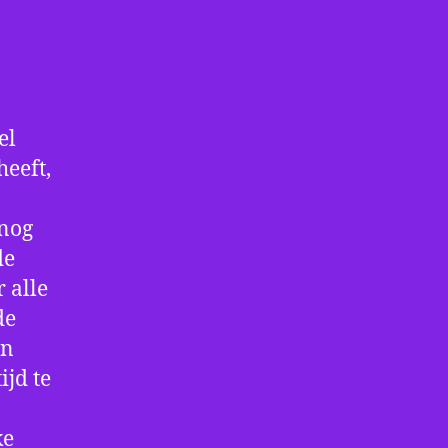
el
eeft,
 nog
de
 alle
de
an
ijd te
ke