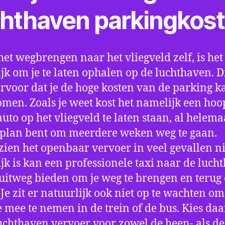
chthaven parkingkos
het wegbrengen naar het vliegveld zelf, is het
jk om je te laten ophalen op de luchthaven. D
ervoor dat je de hoge kosten van de parking k
men. Zoals je weet kost het namelijk een hoo
auto op het vliegveld te laten staan, al helema
 plan bent om meerdere weken weg te gaan.
ien het openbaar vervoer in veel gevallen ni
jk is kan een professionele taxi naar de luch
 uitweg bieden om je weg te brengen en terug 
 Je zit er natuurlijk ook niet op te wachten om 
 mee te nemen in de trein of de bus. Kies da
uchthaven vervoer voor zowel de heen- als de