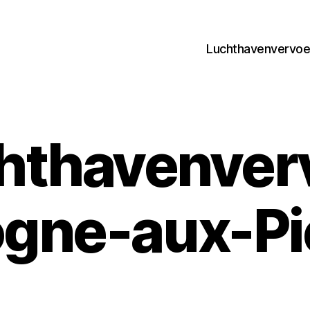
Luchthavenvervoer
hthavenver
ogne-aux-Pi