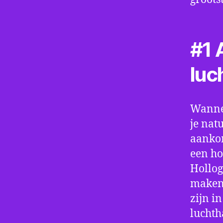
#1 A
luc
Wannee
je nat
aankom
een ho
Hollog
maken.
zijn i
luchth