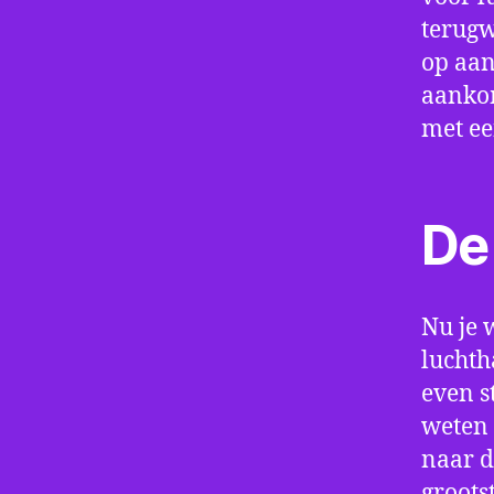
terugw
op aan
aankom
met e
De 
Nu je 
luchth
even s
weten 
naar d
groots