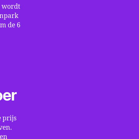
e wordt
enpark
om de 6
oer
 prijs
ven.
een