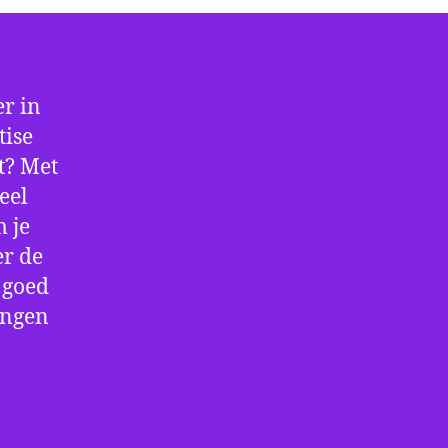
r in
tise
lt? Met
eel
 je
er de
e goed
ingen