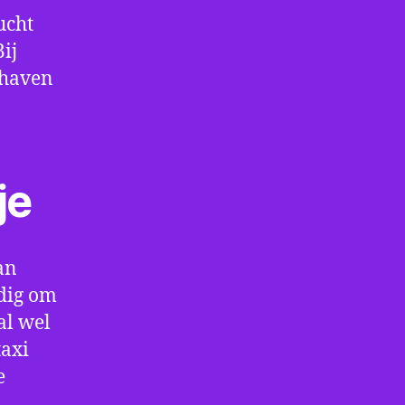
ucht
ij
thaven
je
an
ndig om
al wel
taxi
e