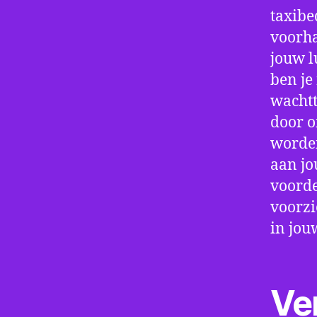
taxibe
voorha
jouw l
ben je
wachtt
door o
worden
aan jo
voorde
voorzi
in jou
Ve