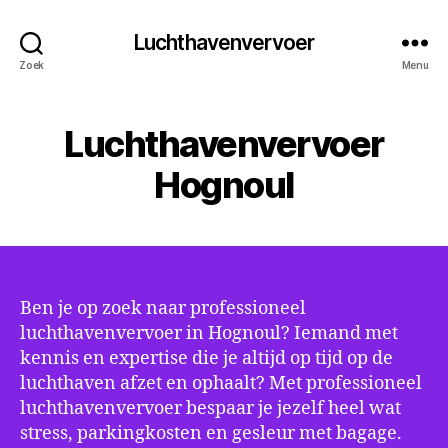
Luchthavenvervoer
Zoek
Menu
Luchthavenvervoer
Hognoul
Ben je op zoek naar professioneel
luchthavenvervoer in Hognoul? Iemand met
kennis en expertise die je altijd op tijd op de
luchthaven afzet en ophaalt? Met professioneel
luchthavenvervoer bespaar je jezelf heel wat
stress, parkingkosten en gesleur met bagage.