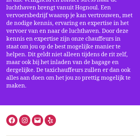
luchthaven brengt vanuit Hognoul. Een
vervoersbedrijf waarop je kan vertrouwen, met
de nodige kennis, ervaring en expertise in het
vervoer van en naar de luchthaven. Door deze
kennis en expertise zijn onze chauffeurs in
staat om jou op de best mogelijke manier te
helpen. Dit geldt niet alleen tijdens de rit zelf,
maar ook bij het inladen van de bagage en
dergelijke. De taxichauffeurs zullen er dan ook
alles aan doen om het jou zo prettig mogelijk te
maken.
Facebook
Instagram
E-
Yelp
mail