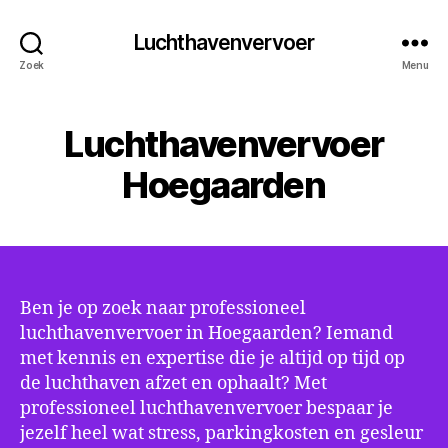
Luchthavenvervoer
Zoek
Menu
Luchthavenvervoer
Hoegaarden
Ben je op zoek naar professioneel
luchthavenvervoer in Hoegaarden? Iemand
met kennis en expertise die je altijd op tijd op
de luchthaven afzet en ophaalt? Met
professioneel luchthavenvervoer bespaar je
jezelf heel wat stress, parkingkosten en gesleur