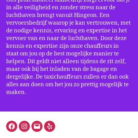
in alle veiligheid en zonder stress naar de
luchthaven brengt vanuit Hingeon. Een
vervoersbedrijf waarop je kan vertrouwen, met
de nodige kennis, ervaring en expertise in het
vervoer van en naar de luchthaven. Door deze
kennis en expertise zijn onze chauffeurs in
staat om jou op de best mogelijke manier te
helpen. Dit geldt niet alleen tijdens de rit zelf,
maar ook bij het inladen van de bagage en
dergelijke. De taxichauffeurs zullen er dan ook
alles aan doen om het jou zo prettig mogelijk te
maken.
Facebook
Instagram
E-
Yelp