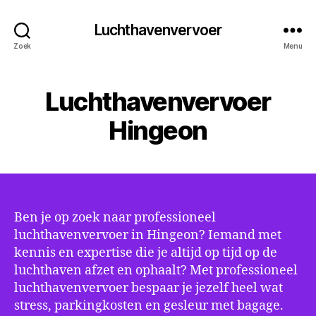
Luchthavenvervoer
Zoek
Menu
Luchthavenvervoer
Hingeon
Ben je op zoek naar professioneel
luchthavenvervoer in Hingeon? Iemand met
kennis en expertise die je altijd op tijd op de
luchthaven afzet en ophaalt? Met professioneel
luchthavenvervoer bespaar je jezelf heel wat
stress, parkingkosten en gesleur met bagage.