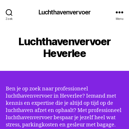
Luchthavenvervoer
Zoek
Menu
Luchthavenvervoer
Heverlee
Ben je op zoek naar professioneel
luchthavenvervoer in Heverlee? Iemand met
kennis en expertise die je altijd op tijd op de
luchthaven afzet en ophaalt? Met professioneel
luchthavenvervoer bespaar je jezelf heel wat
stress, parkingkosten en gesleur met bagage.