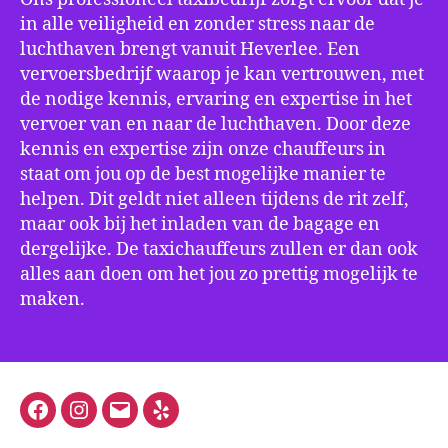
in alle veiligheid en zonder stress naar de
luchthaven brengt vanuit Heverlee. Een
vervoersbedrijf waarop je kan vertrouwen, met
de nodige kennis, ervaring en expertise in het
vervoer van en naar de luchthaven. Door deze
kennis en expertise zijn onze chauffeurs in
staat om jou op de best mogelijke manier te
helpen. Dit geldt niet alleen tijdens de rit zelf,
maar ook bij het inladen van de bagage en
dergelijke. De taxichauffeurs zullen er dan ook
alles aan doen om het jou zo prettig mogelijk te
maken.
Facebook
Instagram
E-
Yelp