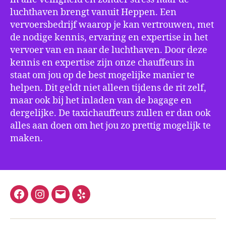
luchthaven brengt vanuit Heppen. Een
vervoersbedrijf waarop je kan vertrouwen, met
de nodige kennis, ervaring en expertise in het
vervoer van en naar de luchthaven. Door deze
kennis en expertise zijn onze chauffeurs in
staat om jou op de best mogelijke manier te
helpen. Dit geldt niet alleen tijdens de rit zelf,
maar ook bij het inladen van de bagage en
dergelijke. De taxichauffeurs zullen er dan ook
alles aan doen om het jou zo prettig mogelijk te
maken.
Facebook
Instagram
E-
Yelp
mail