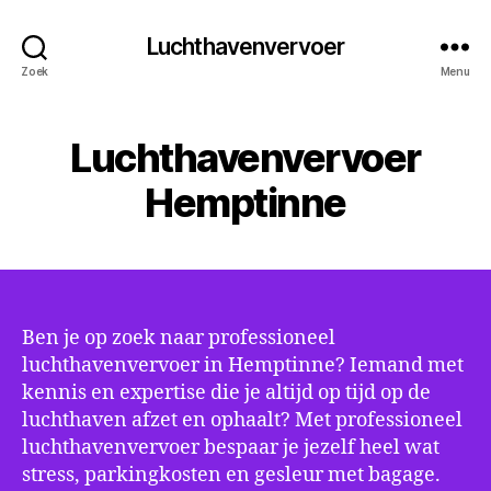
Luchthavenvervoer
Zoek
Menu
Luchthavenvervoer
Hemptinne
Ben je op zoek naar professioneel
luchthavenvervoer in Hemptinne? Iemand met
kennis en expertise die je altijd op tijd op de
luchthaven afzet en ophaalt? Met professioneel
luchthavenvervoer bespaar je jezelf heel wat
stress, parkingkosten en gesleur met bagage.