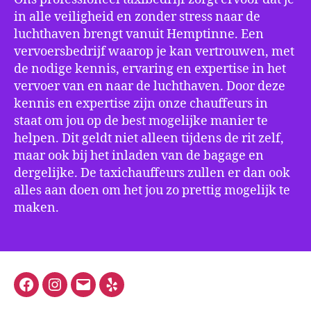
in alle veiligheid en zonder stress naar de
luchthaven brengt vanuit Hemptinne. Een
vervoersbedrijf waarop je kan vertrouwen, met
de nodige kennis, ervaring en expertise in het
vervoer van en naar de luchthaven. Door deze
kennis en expertise zijn onze chauffeurs in
staat om jou op de best mogelijke manier te
helpen. Dit geldt niet alleen tijdens de rit zelf,
maar ook bij het inladen van de bagage en
dergelijke. De taxichauffeurs zullen er dan ook
alles aan doen om het jou zo prettig mogelijk te
maken.
Facebook
Instagram
E-
Yelp