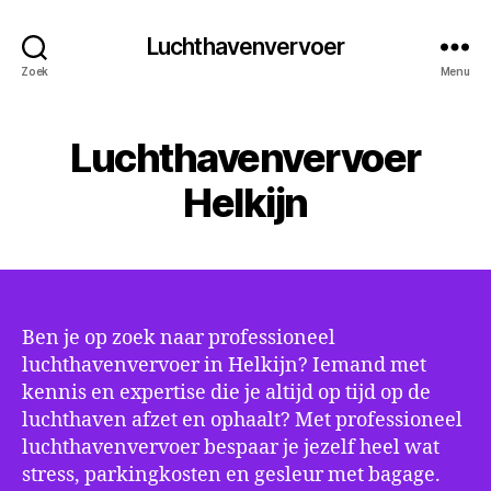
Luchthavenvervoer
Zoek
Menu
Luchthavenvervoer
Helkijn
Ben je op zoek naar professioneel
luchthavenvervoer in Helkijn? Iemand met
kennis en expertise die je altijd op tijd op de
luchthaven afzet en ophaalt? Met professioneel
luchthavenvervoer bespaar je jezelf heel wat
stress, parkingkosten en gesleur met bagage.