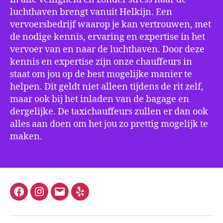
luchthaven brengt vanuit Helkijn. Een
vervoersbedrijf waarop je kan vertrouwen, met
de nodige kennis, ervaring en expertise in het
vervoer van en naar de luchthaven. Door deze
kennis en expertise zijn onze chauffeurs in
staat om jou op de best mogelijke manier te
helpen. Dit geldt niet alleen tijdens de rit zelf,
maar ook bij het inladen van de bagage en
dergelijke. De taxichauffeurs zullen er dan ook
alles aan doen om het jou zo prettig mogelijk te
maken.
Facebook
Instagram
E-
Yelp
mail