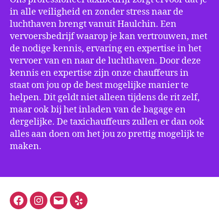
in alle veiligheid en zonder stress naar de
luchthaven brengt vanuit Haulchin. Een
vervoersbedrijf waarop je kan vertrouwen, met
de nodige kennis, ervaring en expertise in het
vervoer van en naar de luchthaven. Door deze
kennis en expertise zijn onze chauffeurs in
staat om jou op de best mogelijke manier te
helpen. Dit geldt niet alleen tijdens de rit zelf,
maar ook bij het inladen van de bagage en
dergelijke. De taxichauffeurs zullen er dan ook
alles aan doen om het jou zo prettig mogelijk te
maken.
Facebook
Instagram
E-
Yelp