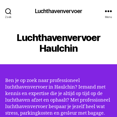
Luchthavenvervoer
Zoek
Menu
Luchthavenvervoer
Haulchin
Ben je op zoek naar professioneel
luchthavenvervoer in Haulchin? Iemand met
kennis en expertise die je altijd op tijd op de
luchthaven afzet en ophaalt? Met professioneel
luchthavenvervoer bespaar je jezelf heel wat
stress, parkingkosten en gesleur met bagage.