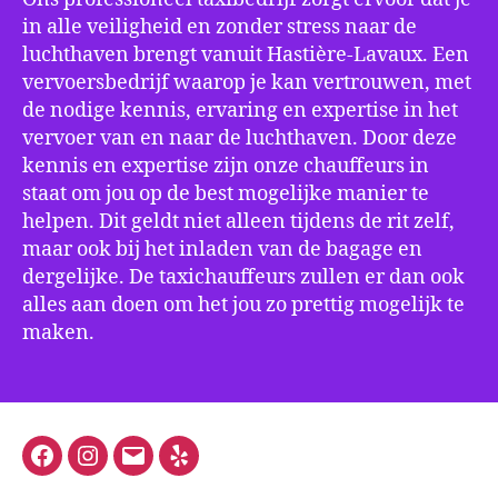
in alle veiligheid en zonder stress naar de
luchthaven brengt vanuit Hastière-Lavaux. Een
vervoersbedrijf waarop je kan vertrouwen, met
de nodige kennis, ervaring en expertise in het
vervoer van en naar de luchthaven. Door deze
kennis en expertise zijn onze chauffeurs in
staat om jou op de best mogelijke manier te
helpen. Dit geldt niet alleen tijdens de rit zelf,
maar ook bij het inladen van de bagage en
dergelijke. De taxichauffeurs zullen er dan ook
alles aan doen om het jou zo prettig mogelijk te
maken.
Facebook
Instagram
E-
Yelp