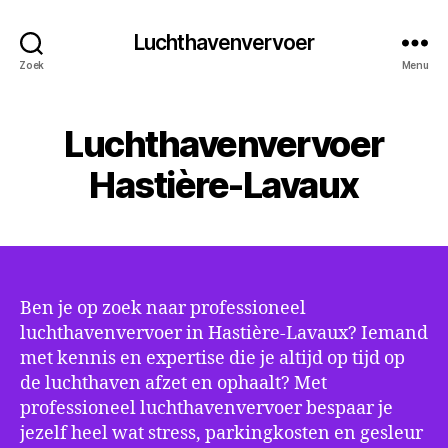
Luchthavenvervoer
Zoek
Menu
Luchthavenvervoer
Hastière-Lavaux
Ben je op zoek naar professioneel
luchthavenvervoer in Hastière-Lavaux? Iemand
met kennis en expertise die je altijd op tijd op
de luchthaven afzet en ophaalt? Met
professioneel luchthavenvervoer bespaar je
jezelf heel wat stress, parkingkosten en gesleur