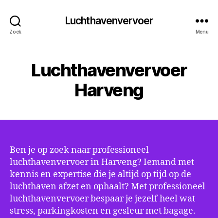
Luchthavenvervoer
Zoek
Menu
Luchthavenvervoer
Harveng
Ben je op zoek naar professioneel
luchthavenvervoer in Harveng? Iemand met
kennis en expertise die je altijd op tijd op de
luchthaven afzet en ophaalt? Met professioneel
luchthavenvervoer bespaar je jezelf heel wat
stress, parkingkosten en gesleur met bagage.