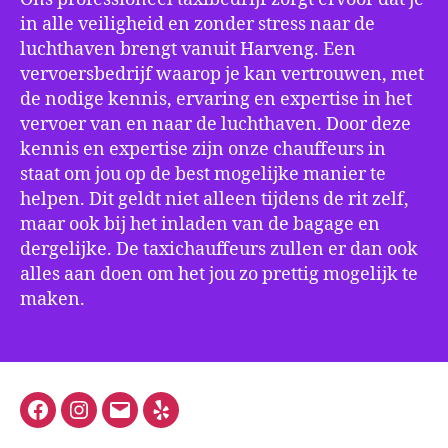
in alle veiligheid en zonder stress naar de
luchthaven brengt vanuit Harveng. Een
vervoersbedrijf waarop je kan vertrouwen, met
de nodige kennis, ervaring en expertise in het
vervoer van en naar de luchthaven. Door deze
kennis en expertise zijn onze chauffeurs in
staat om jou op de best mogelijke manier te
helpen. Dit geldt niet alleen tijdens de rit zelf,
maar ook bij het inladen van de bagage en
dergelijke. De taxichauffeurs zullen er dan ook
alles aan doen om het jou zo prettig mogelijk te
maken.
Facebook
Instagram
E-
Yelp