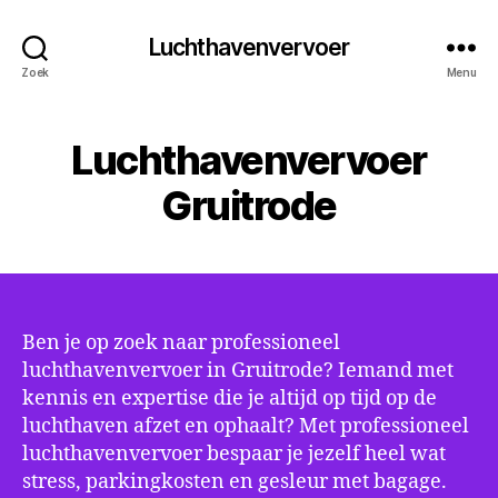
Luchthavenvervoer
Zoek
Menu
Luchthavenvervoer
Gruitrode
Ben je op zoek naar professioneel
luchthavenvervoer in Gruitrode? Iemand met
kennis en expertise die je altijd op tijd op de
luchthaven afzet en ophaalt? Met professioneel
luchthavenvervoer bespaar je jezelf heel wat
stress, parkingkosten en gesleur met bagage.