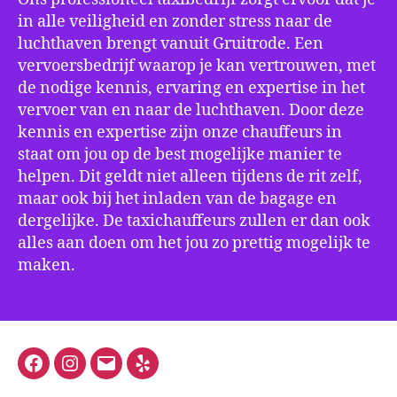
in alle veiligheid en zonder stress naar de
luchthaven brengt vanuit Gruitrode. Een
vervoersbedrijf waarop je kan vertrouwen, met
de nodige kennis, ervaring en expertise in het
vervoer van en naar de luchthaven. Door deze
kennis en expertise zijn onze chauffeurs in
staat om jou op de best mogelijke manier te
helpen. Dit geldt niet alleen tijdens de rit zelf,
maar ook bij het inladen van de bagage en
dergelijke. De taxichauffeurs zullen er dan ook
alles aan doen om het jou zo prettig mogelijk te
maken.
Facebook
Instagram
E-
Yelp