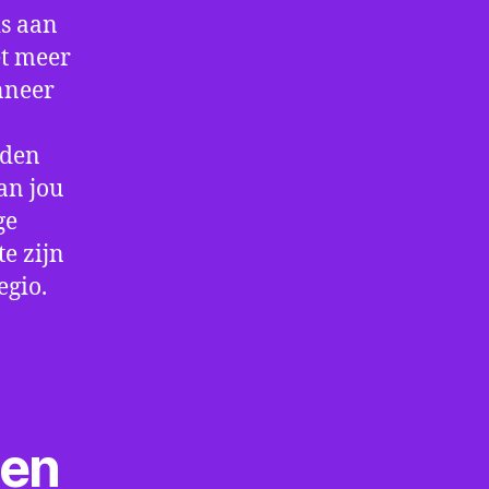
is aan
et meer
nneer
rden
an jou
ge
e zijn
egio.
ten