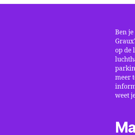
Ben je
Graux?
op de 
luchth
parkin
meer t
inform
weet j
Ma