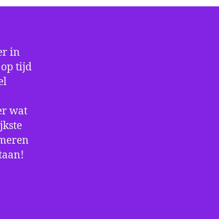
r in
op tijd
el
er wat
jkste
rmeren
staan!