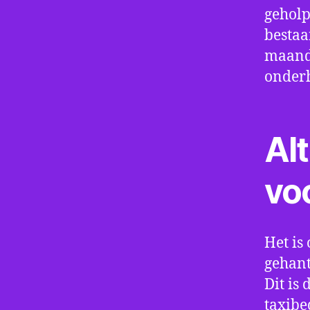
geholp
bestaa
maand 
onder
Alt
vo
Het is 
gehant
Dit is
taxibe