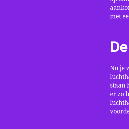
aankom
met e
De 
Nu je 
luchth
staan 
er zo 
luchth
voorde