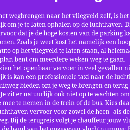
het wegbrengen naar het vliegveld zelf, is het
jk om je te laten ophalen op de luchthaven. D
ervoor dat je de hoge kosten van de parking k
men. Zoals je weet kost het namelijk een hoo
auto op het vliegveld te laten staan, al helema
 plan bent om meerdere weken weg te gaan.
ien het openbaar vervoer in veel gevallen ni
jk is kan een professionele taxi naar de luch
 uitweg bieden om je weg te brengen en terug 
 Je zit er natuurlijk ook niet op te wachten om 
 mee te nemen in de trein of de bus. Kies da
uchthaven vervoer voor zowel de heen- als de
eg. Bij de terugreis volgt je chauffeur jouw vl
 de hand van het opgegeven vluchtnummer. B