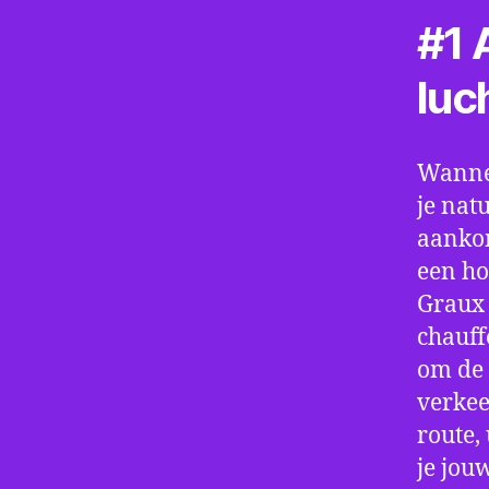
#1 A
luc
Wannee
je nat
aankom
een ho
Graux 
chauff
om de 
verkee
route,
je jou