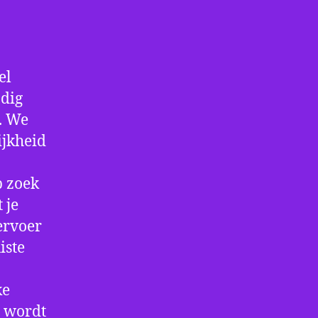
el
ndig
f. We
ijkheid
p zoek
 je
ervoer
iste
ke
e wordt