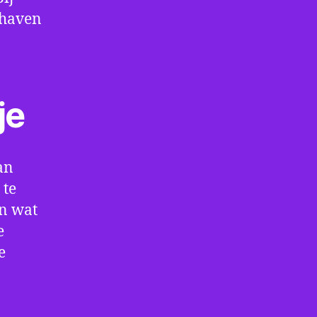
thaven
je
an
 te
en wat
e
e