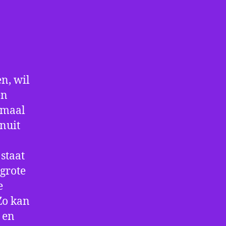
n, wil
en
nmaal
nuit
staat
 grote
e
Zo kan
 en