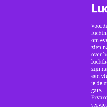
Lu
Voorda
luchth
om eve
zien n
over b
luchth
zijn n
een vl
je de 
gate.
Ervare
servic