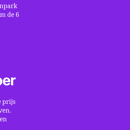
enpark
om de 6
oer
 prijs
ven.
een