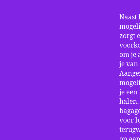
Naast 
mogeli
zorgt 
voorko
om je 
je van
Aangez
mogeli
je een
halen.
bagage
voor l
terugw
op aan