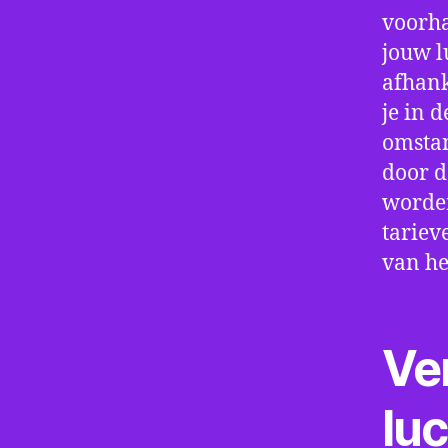
voorha
jouw l
afhank
je in d
omstan
door d
worden
tariev
van he
Ve
lu