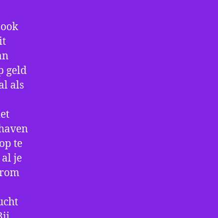
 ook
it
an
p geld
al als
et
thaven
op te
al je
arom
ucht
ij