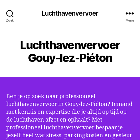
Luchthavenvervoer
Zoek
Menu
Luchthavenvervoer
Gouy-lez-Piéton
Ben je op zoek naar professioneel
luchthavenvervoer in Gouy-lez-Piéton? Iemand
met kennis en expertise die je altijd op tijd op
de luchthaven afzet en ophaalt? Met
professioneel luchthavenvervoer bespaar je
jezelf heel wat stress, parkingkosten en gesleur