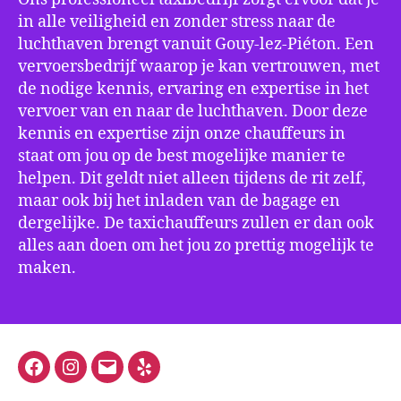
in alle veiligheid en zonder stress naar de
luchthaven brengt vanuit Gouy-lez-Piéton. Een
vervoersbedrijf waarop je kan vertrouwen, met
de nodige kennis, ervaring en expertise in het
vervoer van en naar de luchthaven. Door deze
kennis en expertise zijn onze chauffeurs in
staat om jou op de best mogelijke manier te
helpen. Dit geldt niet alleen tijdens de rit zelf,
maar ook bij het inladen van de bagage en
dergelijke. De taxichauffeurs zullen er dan ook
alles aan doen om het jou zo prettig mogelijk te
maken.
Facebook
Instagram
E-
Yelp