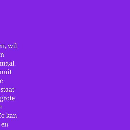
n, wil
en
nmaal
nuit
De
staat
 grote
e
Zo kan
 en