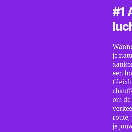
#1 A
luc
Wannee
je nat
aankom
een ho
Gleixh
chauff
om de 
verkee
route,
je jou