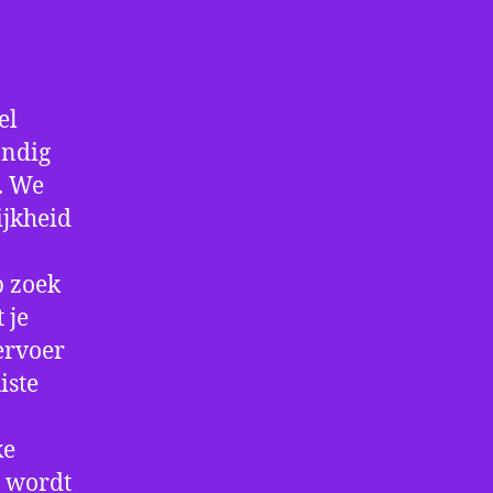
el
andig
f. We
ijkheid
p zoek
 je
ervoer
iste
ke
e wordt