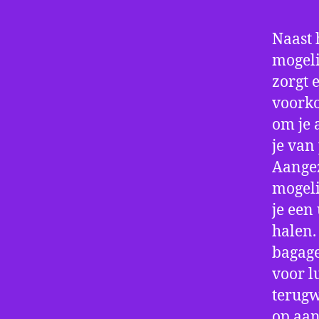
Naast 
mogeli
zorgt 
voorko
om je 
je van
Aangez
mogeli
je een
halen.
bagage
voor l
terugw
op aan