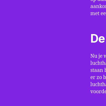
aankom
met e
De 
Nu je 
luchth
staan 
er zo 
luchth
voorde