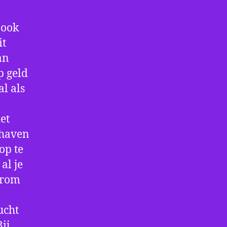
 ook
it
an
p geld
al als
et
thaven
op te
al je
arom
ucht
ij