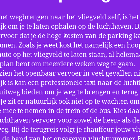
het wegbrengen naar het vliegveld zelf, is het
jk om je te laten ophalen op de luchthaven. D
ervoor dat je de hoge kosten van de parking k
men. Zoals je weet kost het namelijk een hoo
auto op het vliegveld te laten staan, al helema
 plan bent om meerdere weken weg te gaan.
ien het openbaar vervoer in veel gevallen ni
jk is kan een professionele taxi naar de luch
 uitweg bieden om je weg te brengen en terug 
 Je zit er natuurlijk ook niet op te wachten om 
 mee te nemen in de trein of de bus. Kies da
uchthaven vervoer voor zowel de heen- als de
eg. Bij de terugreis volgt je chauffeur jouw vl
 de hand van het opgegeven vluchtnummer. B