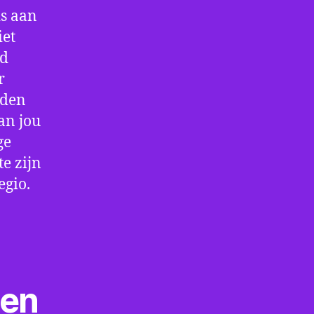
is aan
iet
jd
r
rden
an jou
ge
e zijn
egio.
ten