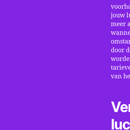
voorha
jouw l
meer a
wannee
omstan
door d
worden
tariev
van he
Ve
lu