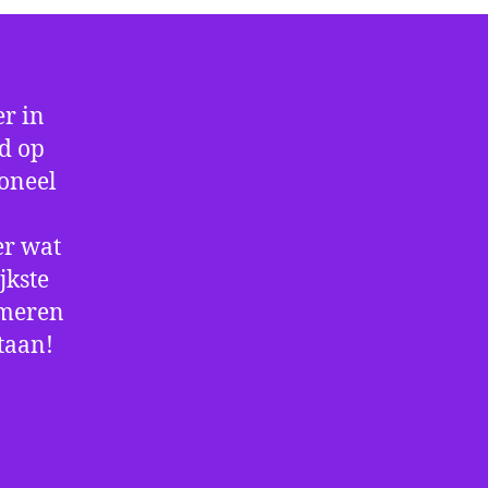
r in
jd op
ioneel
er wat
jkste
rmeren
staan!