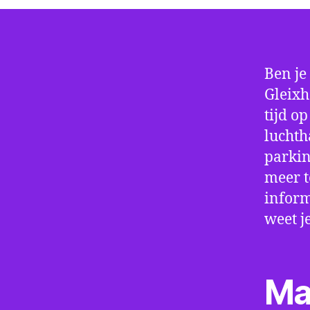
Ben je
Gleixh
tijd o
luchth
parkin
meer t
inform
weet j
Ma