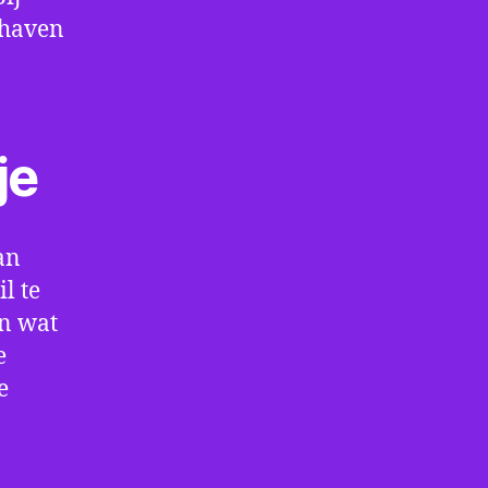
thaven
je
an
l te
en wat
e
e