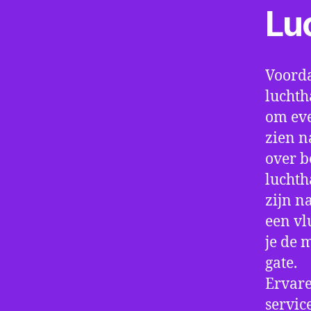
Lu
Voorda
luchth
om eve
zien n
over b
luchth
zijn n
een vl
je de 
gate.
Ervare
servic