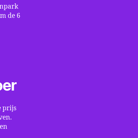
enpark
om de 6
oer
 prijs
ven.
een