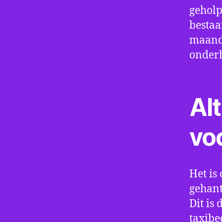
geholp
bestaa
maand 
onder
Alt
vo
Het is 
gehant
Dit is
taxibe