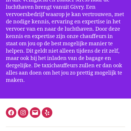
luchthaven brengt vanuit Givry. Een
vervoersbedrijf waarop je kan vertrouwen, met
de nodige kennis, ervaring en expertise in het
vervoer van en naar de luchthaven. Door deze
kennis en expertise zijn onze chauffeurs in
staat om jou op de best mogelijke manier te
helpen. Dit geldt niet alleen tijdens de rit zelf,
maar ook bij het inladen van de bagage en
dergelijke. De taxichauffeurs zullen er dan ook
alles aan doen om het jou zo prettig mogelijk te
maken.
Facebook
Instagram
E-
Yelp
mail