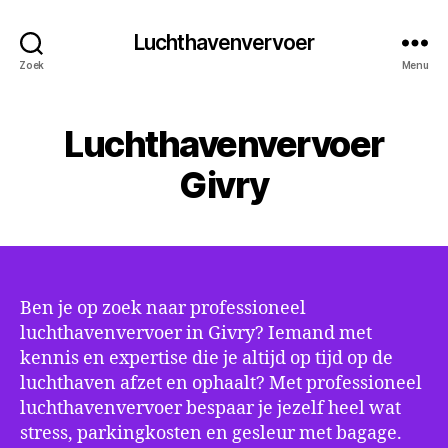
Luchthavenvervoer
Zoek
Menu
Luchthavenvervoer
Givry
Ben je op zoek naar professioneel
luchthavenvervoer in Givry? Iemand met
kennis en expertise die je altijd op tijd op de
luchthaven afzet en ophaalt? Met professioneel
luchthavenvervoer bespaar je jezelf heel wat
stress, parkingkosten en gesleur met bagage.