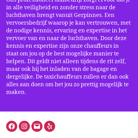
in alle veiligheid en zonder stress naar de
luchthaven brengt vanuit Gerpinnes. Een
vervoersbedrijf waarop je kan vertrouwen, met
de nodige kennis, ervaring en expertise in het
vervoer van en naar de luchthaven. Door deze
kennis en expertise zijn onze chauffeurs in
staat om jou op de best mogelijke manier te
helpen. Dit geldt niet alleen tijdens de rit zelf,
maar ook bij het inladen van de bagage en
dergelijke. De taxichauffeurs zullen er dan ook
alles aan doen om het jou zo prettig mogelijk te
maken.
Facebook
Instagram
E-
Yelp