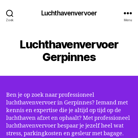
Luchthavenvervoer
Zoek
Menu
Luchthavenvervoer
Gerpinnes
Ben je op zoek naar professioneel
luchthavenvervoer in Gerpinnes? Iemand met
kennis en expertise die je altijd op tijd op de
luchthaven afzet en ophaalt? Met professioneel
luchthavenvervoer bespaar je jezelf heel wat
stress, parkingkosten en gesleur met bagage.