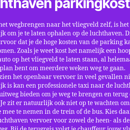
chthaven parkingkos
het wegbrengen naar het vliegveld zelf, is het
jk om je te laten ophalen op de luchthaven. D
ervoor dat je de hoge kosten van de parking k
men. Zoals je weet kost het namelijk een hoo
auto op het vliegveld te laten staan, al helema
 plan bent om meerdere weken weg te gaan.
ien het openbaar vervoer in veel gevallen ni
jk is kan een professionele taxi naar de luch
 uitweg bieden om je weg te brengen en terug 
 Je zit er natuurlijk ook niet op te wachten om 
 mee te nemen in de trein of de bus. Kies da
uchthaven vervoer voor zowel de heen- als de
eg. Bij de terugreis volgt je chauffeur jouw vl