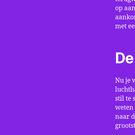
op aan
aankom
met e
De 
Nu je 
luchth
stil t
weten 
naar d
groots