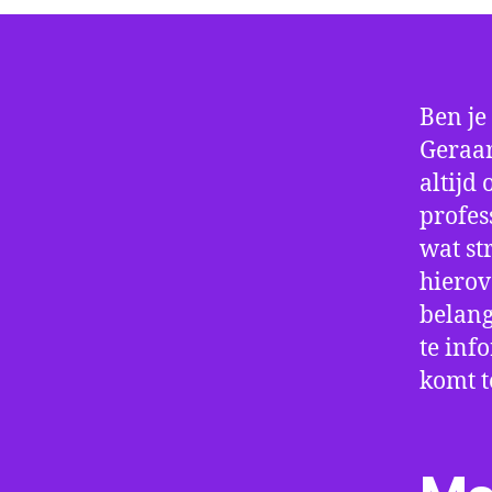
Ben je
Geraar
altijd
profes
wat st
hierov
belang
te inf
komt t