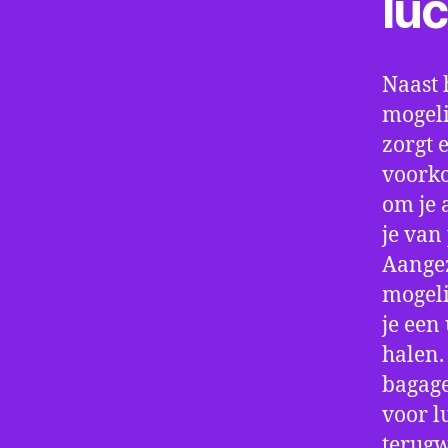
lu
Naast 
mogeli
zorgt 
voorko
om je 
je van
Aangez
mogeli
je een
halen.
bagage
voor l
terugw