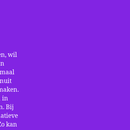
n, wil
en
nmaal
nuit
 maken.
 in
. Bij
atieve
Zo kan