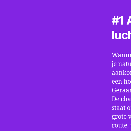
#1 A
luc
Wannee
je nat
aankom
een ho
Geraar
De cha
staat 
grote 
route,