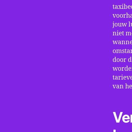
taxibe
voorha
jouw l
niet m
wannee
omstan
door d
worden
tariev
van he
Ve