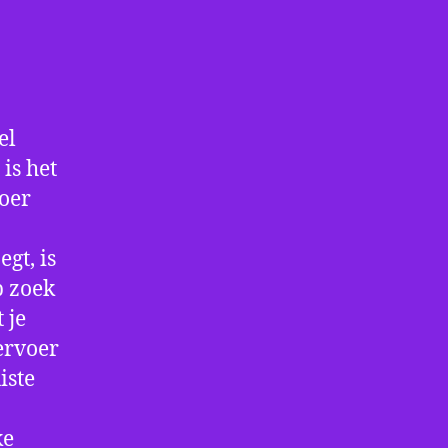
el
is het
voer
gt, is
p zoek
 je
ervoer
iste
ke