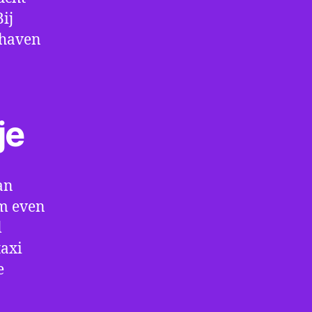
ij
thaven
je
an
om even
l
taxi
e