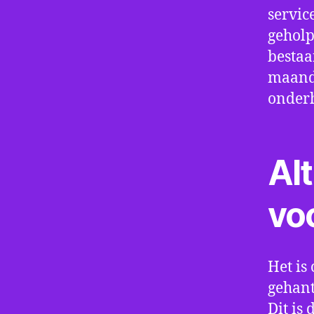
servic
geholp
bestaa
maand 
onder
Alt
vo
Het is 
gehant
Dit is