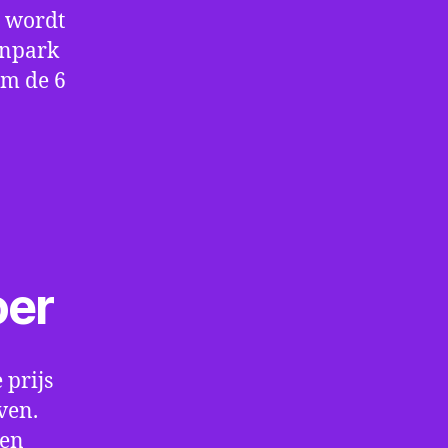
e wordt
enpark
om de 6
oer
 prijs
ven.
een