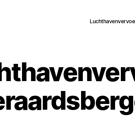
Luchthavenvervoer
hthavenver
raardsber