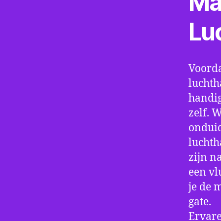
Ma
Lu
Voorda
luchth
handig
zelf. 
onduid
luchth
zijn n
een vl
je de 
gate.
Ervare