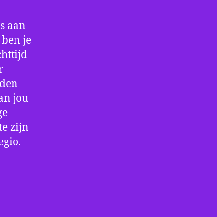
is aan
ben je
httijd
r
rden
an jou
ge
e zijn
egio.