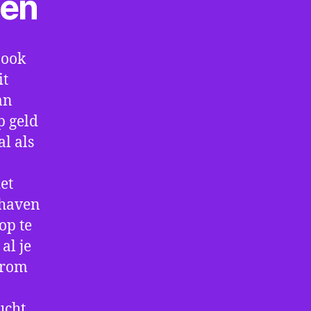
ten
 ook
it
an
p geld
al als
et
thaven
op te
al je
arom
ucht