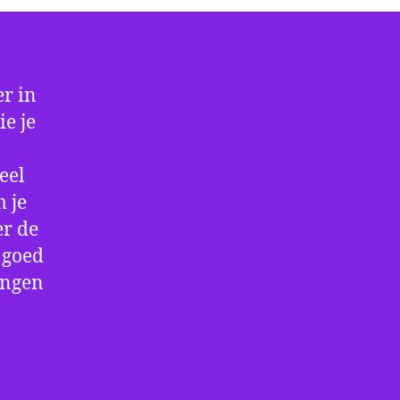
r in
e je
eel
 je
er de
e goed
ingen