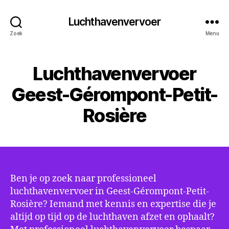
Luchthavenvervoer
Zoek
Menu
Luchthavenvervoer
Geest-Gérompont-Petit-
Rosière
Ben je op zoek naar professioneel
luchthavenvervoer in Geest-Gérompont-Petit-
Rosière? Iemand met kennis en expertise die je
altijd op tijd op de luchthaven afzet en ophaalt?