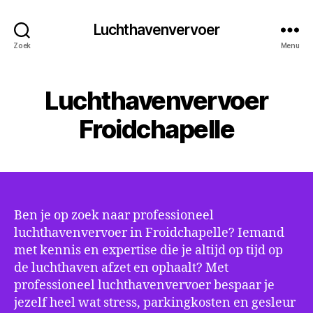
Luchthavenvervoer
Zoek
Menu
Luchthavenvervoer
Froidchapelle
Ben je op zoek naar professioneel
luchthavenvervoer in Froidchapelle? Iemand
met kennis en expertise die je altijd op tijd op
de luchthaven afzet en ophaalt? Met
professioneel luchthavenvervoer bespaar je
jezelf heel wat stress, parkingkosten en gesleur