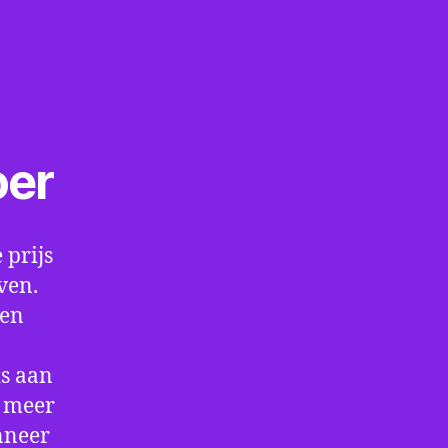
oer
 prijs
ven.
een
is aan
t meer
nneer