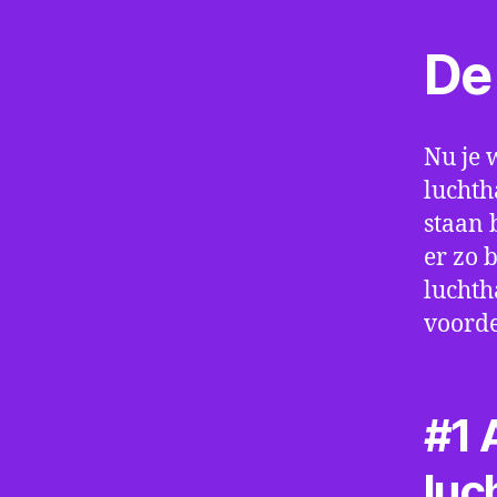
De 
Nu je 
luchth
staan 
er zo 
luchth
voorde
#1 A
luc