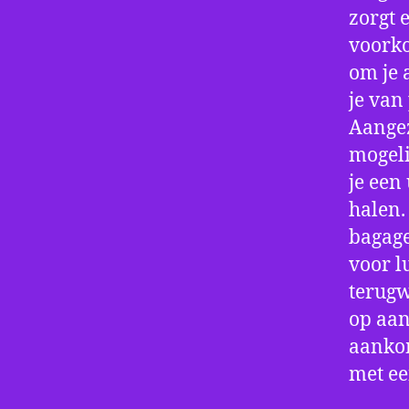
zorgt 
voorko
om je 
je van
Aangez
mogeli
je een
halen.
bagage
voor l
terugw
op aan
aankom
met e