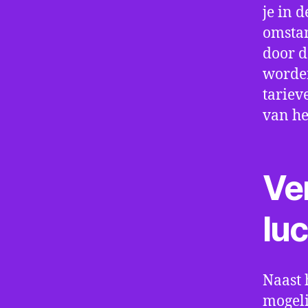
je in d
omstan
door d
worden
tariev
van he
Ve
lu
Naast 
mogeli