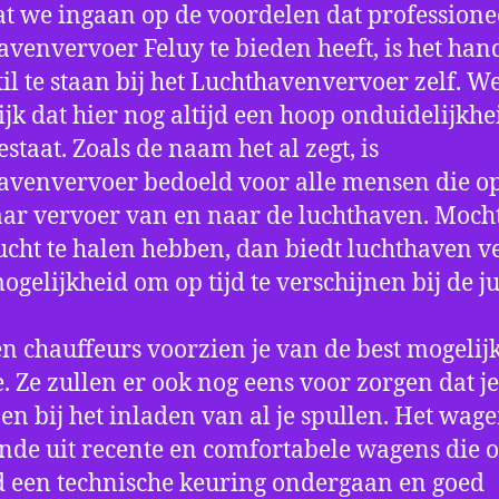
t we ingaan op de voordelen dat professione
avenvervoer Feluy te bieden heeft, is het ha
til te staan bij het Luchthavenvervoer zelf. W
jk dat hier nog altijd een hoop onduidelijkhe
estaat. Zoals de naam het al zegt, is
avenvervoer bedoeld voor alle mensen die o
aar vervoer van en naar de luchthaven. Mocht
ucht te halen hebben, dan biedt luchthaven v
mogelijkheid om op tijd te verschijnen bij de ju
n chauffeurs voorzien je van de best mogelij
e. Ze zullen er ook nog eens voor zorgen dat j
en bij het inladen van al je spullen. Het wag
nde uit recente en comfortabele wagens die 
een technische keuring ondergaan en goed