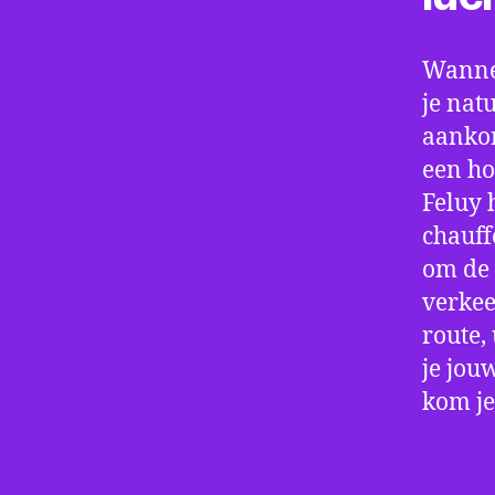
Wannee
je nat
aankom
een ho
Feluy 
chauff
om de 
verkee
route,
je jou
kom je