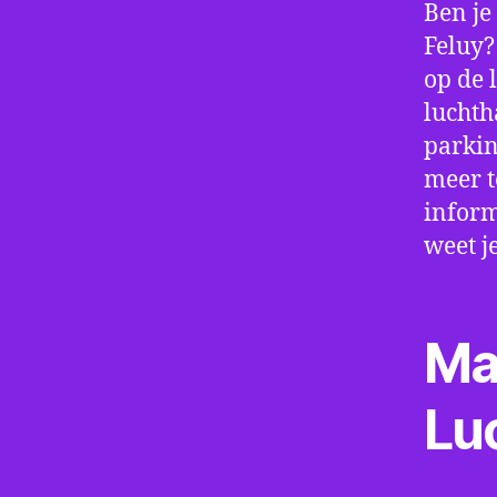
Ben je
Feluy?
op de 
luchth
parkin
meer t
inform
weet j
Ma
Lu