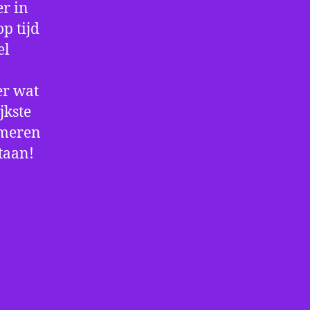
r in
p tijd
el
er wat
jkste
rmeren
staan!