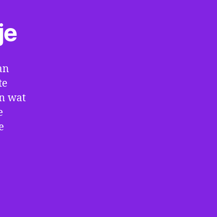
je
an
te
en wat
e
e