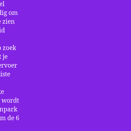
el
ndig om
e zien
id
p zoek
 je
ervoer
iste
ke
e wordt
enpark
om de 6