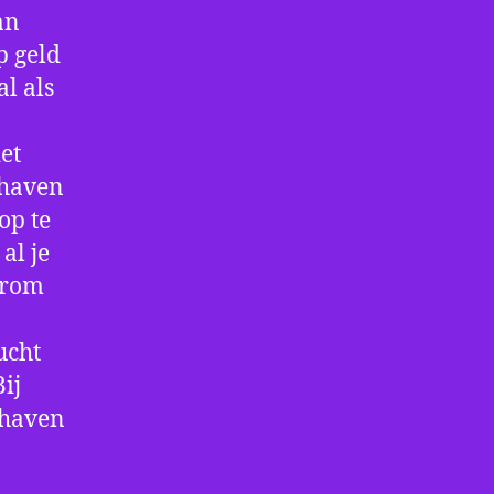
an
p geld
al als
et
thaven
op te
al je
arom
ucht
ij
thaven