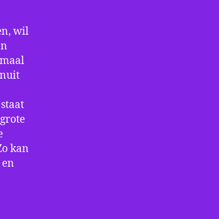
n, wil
en
nmaal
nuit
staat
 grote
e
Zo kan
 en