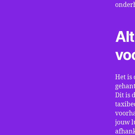
onder
Alt
vo
Het is 
gehant
Dit is
taxibe
voorha
jouw l
afhank