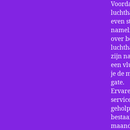
Voorda
luchth
even s
nameli
over b
luchth
zijn n
een vl
je de 
gate.
Ervare
servic
geholp
bestaa
maand 