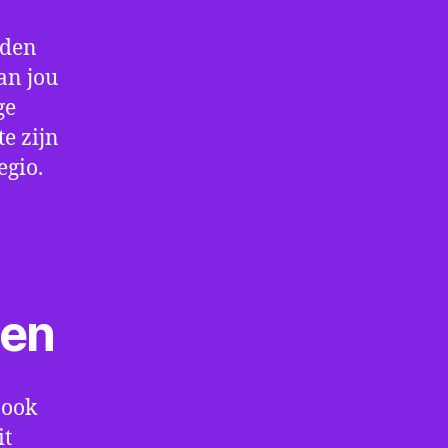
rden
an jou
ge
e zijn
egio.
ten
 ook
it