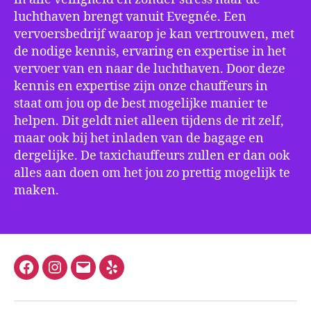
luchthaven brengt vanuit Evegnée. Een
vervoersbedrijf waarop je kan vertrouwen, met
de nodige kennis, ervaring en expertise in het
vervoer van en naar de luchthaven. Door deze
kennis en expertise zijn onze chauffeurs in
staat om jou op de best mogelijke manier te
helpen. Dit geldt niet alleen tijdens de rit zelf,
maar ook bij het inladen van de bagage en
dergelijke. De taxichauffeurs zullen er dan ook
alles aan doen om het jou zo prettig mogelijk te
maken.
Facebook
Instagram
E-
Yelp
mail