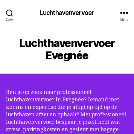
Luchthavenvervoer
Zoek
Menu
Luchthavenvervoer
Evegnée
Ben je op zoek naar professioneel
luchthavenvervoer in Evegnée? Iemand met
kennis en expertise die je altijd op tijd op de
luchthaven afzet en ophaalt? Met professioneel
luchthavenvervoer bespaar je jezelf heel wat
stress, parkingkosten en gesleur met bagage.