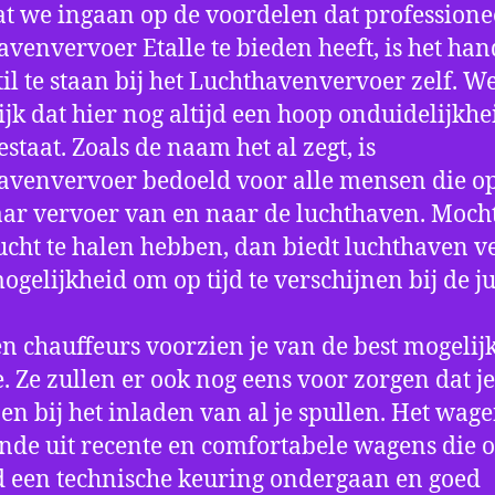
t we ingaan op de voordelen dat professione
avenvervoer Etalle te bieden heeft, is het ha
til te staan bij het Luchthavenvervoer zelf. W
jk dat hier nog altijd een hoop onduidelijkhe
estaat. Zoals de naam het al zegt, is
avenvervoer bedoeld voor alle mensen die o
aar vervoer van en naar de luchthaven. Mocht
ucht te halen hebben, dan biedt luchthaven v
mogelijkheid om op tijd te verschijnen bij de ju
n chauffeurs voorzien je van de best mogelij
e. Ze zullen er ook nog eens voor zorgen dat j
en bij het inladen van al je spullen. Het wag
nde uit recente en comfortabele wagens die 
een technische keuring ondergaan en goed