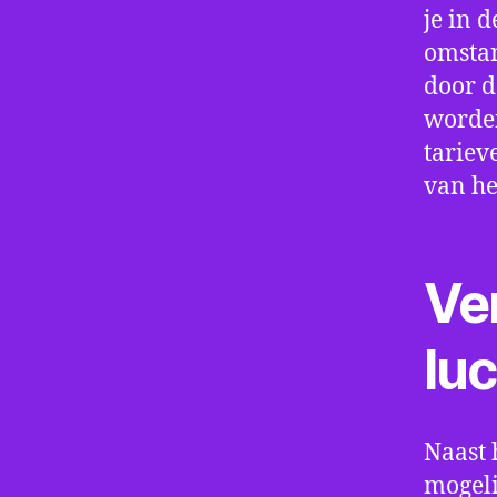
je in d
omstan
door d
worden
tariev
van he
Ve
lu
Naast 
mogeli