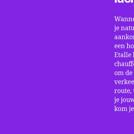
Wannee
je nat
aankom
een ho
Etalle
chauff
om de 
verkee
route,
je jou
kom je