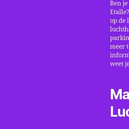
Ben je
Etalle
op de 
luchth
parkin
meer t
inform
weet j
Ma
Lu