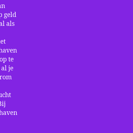
an
p geld
al als
et
thaven
op te
al je
arom
ucht
ij
thaven