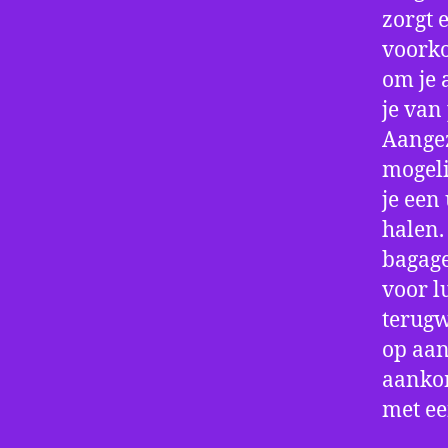
zorgt 
voorko
om je 
je van
Aangez
mogeli
je een
halen.
bagage
voor l
terugw
op aan
aankom
met e