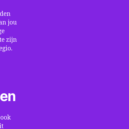
rden
an jou
ge
e zijn
egio.
ten
 ook
it