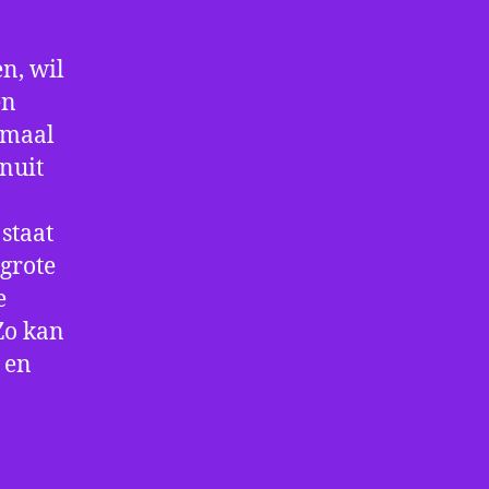
n, wil
en
nmaal
nuit
staat
 grote
e
Zo kan
 en