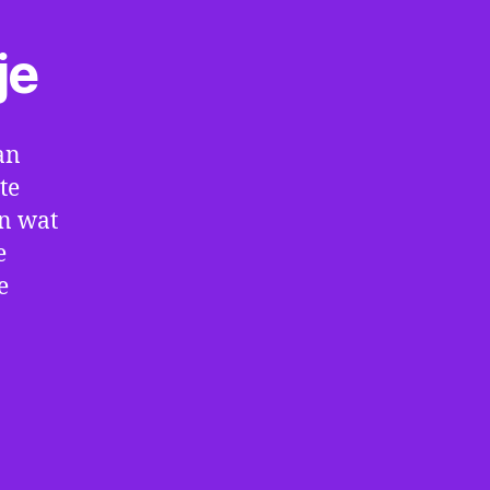
je
an
te
en wat
e
e