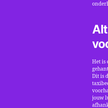
onder
Alt
vo
Het is 
gehant
Dit is
taxibe
voorha
jouw l
afhank