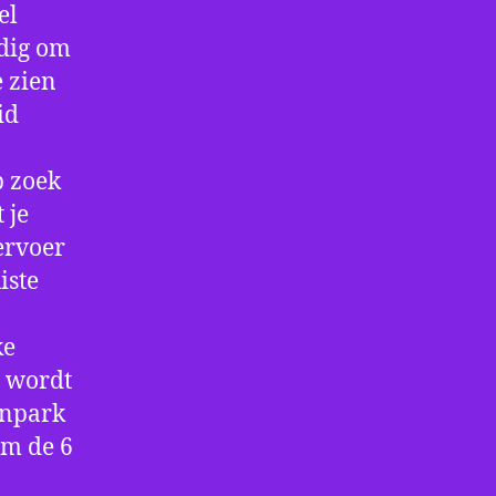
el
ndig om
e zien
id
p zoek
 je
ervoer
iste
ke
e wordt
enpark
om de 6