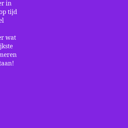
r in
op tijd
el
er wat
jkste
rmeren
staan!