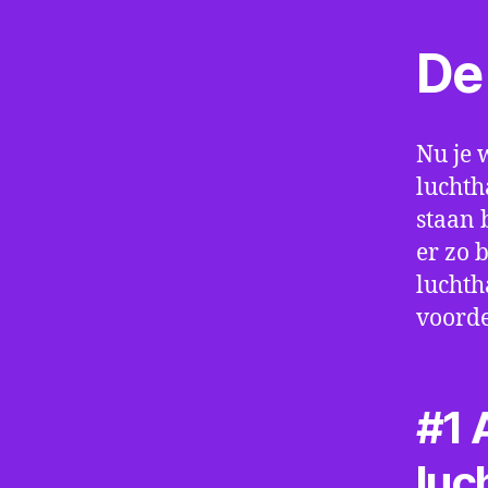
De 
Nu je 
luchth
staan 
er zo 
luchth
voorde
#1 A
luc