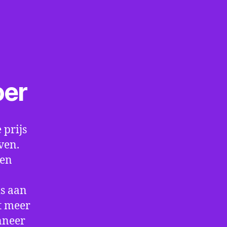
oer
 prijs
ven.
een
is aan
t meer
nneer