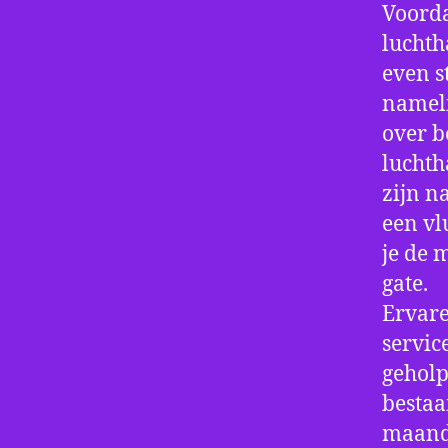
Voorda
luchth
even s
nameli
over b
luchth
zijn n
een vl
je de 
gate.
Ervare
servic
geholp
bestaa
maand 