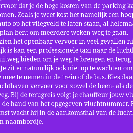
ervoor dat je de hoge kosten van de parking k
men. Zoals je weet kost het namelijk een hoo
auto op het vliegveld te laten staan, al helema
 plan bent om meerdere weken weg te gaan.
ien het openbaar vervoer in veel gevallen ni
jk is kan een professionele taxi naar de luch
 uitweg bieden om je weg te brengen en terug 
 Je zit er natuurlijk ook niet op te wachten om 
 mee te nemen in de trein of de bus. Kies da
uchthaven vervoer voor zowel de heen- als de
eg. Bij de terugreis volgt je chauffeur jouw vl
 de hand van het opgegeven vluchtnummer. B
st wacht hij in de aankomsthal van de luch
en naambordje.