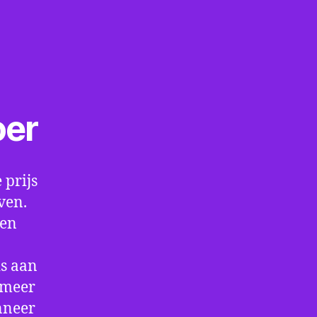
oer
 prijs
ven.
een
is aan
 meer
nneer