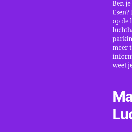
Ben je
Esen? 
op de 
luchth
parkin
meer t
inform
weet j
Ma
Lu