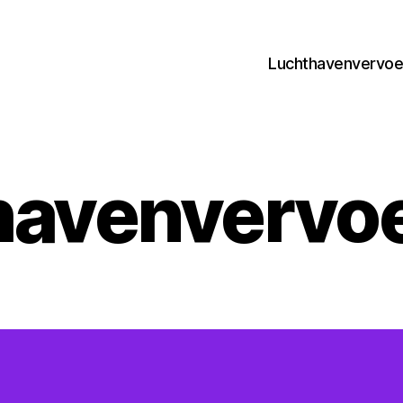
Luchthavenvervoer
havenvervoe