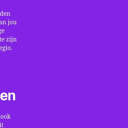
rden
an jou
ge
e zijn
egio.
ten
 ook
it