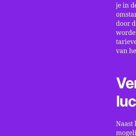
je in d
omstan
door d
worden
tariev
van he
Ve
lu
Naast 
mogeli