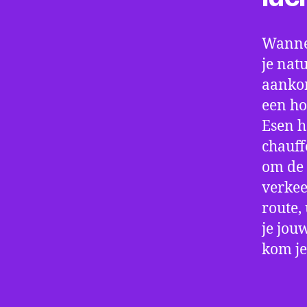
Wannee
je nat
aankom
een ho
Esen h
chauff
om de 
verkee
route,
je jou
kom je