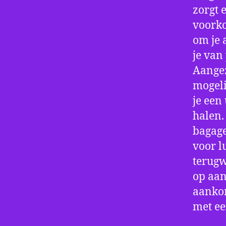
zorgt 
voorko
om je 
je van
Aangez
mogeli
je een
halen.
bagage
voor l
terugw
op aan
aankom
met e