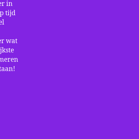
r in
p tijd
el
er wat
jkste
rmeren
staan!