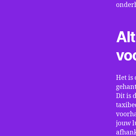
onder
Alt
vo
Het is 
gehant
Dit is
taxibe
voorha
jouw l
afhank