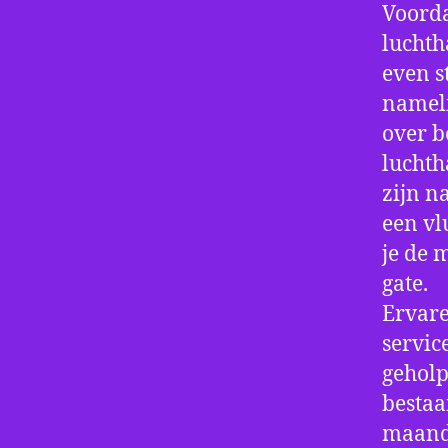
Voorda
luchth
even s
nameli
over b
luchth
zijn n
een vl
je de 
gate.
Ervare
servic
geholp
bestaa
maand 