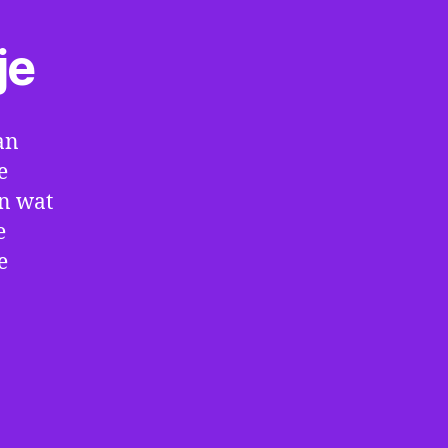
je
an
e
en wat
e
e