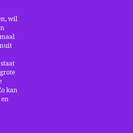
n, wil
en
nmaal
nuit
staat
 grote
e
Zo kan
 en