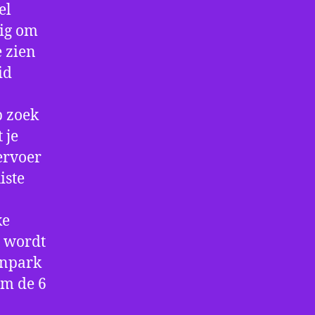
el
dig om
e zien
id
p zoek
 je
ervoer
iste
ke
e wordt
enpark
om de 6