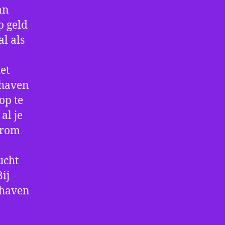
an
p geld
al als
et
thaven
op te
al je
arom
ucht
ij
thaven