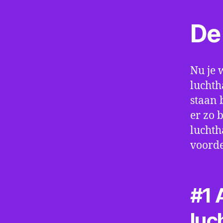
De 
Nu je 
luchth
staan 
er zo 
luchth
voorde
#1 A
luc