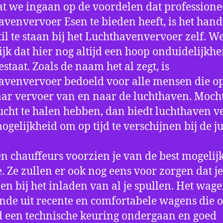
t we ingaan op de voordelen dat professione
avenvervoer Esen te bieden heeft, is het han
til te staan bij het Luchthavenvervoer zelf. W
jk dat hier nog altijd een hoop onduidelijkhe
estaat. Zoals de naam het al zegt, is
avenvervoer bedoeld voor alle mensen die o
aar vervoer van en naar de luchthaven. Mocht
ucht te halen hebben, dan biedt luchthaven v
mogelijkheid om op tijd te verschijnen bij de ju
n chauffeurs voorzien je van de best mogelij
e. Ze zullen er ook nog eens voor zorgen dat j
en bij het inladen van al je spullen. Het wag
nde uit recente en comfortabele wagens die 
een technische keuring ondergaan en goed