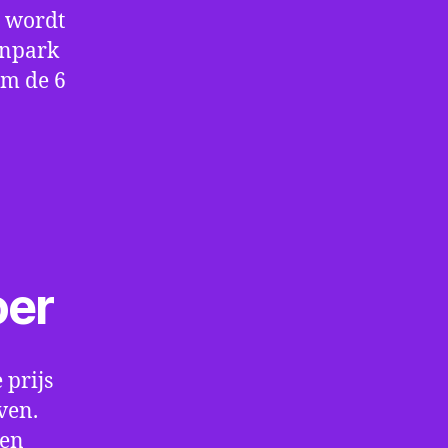
e wordt
enpark
om de 6
oer
 prijs
ven.
een