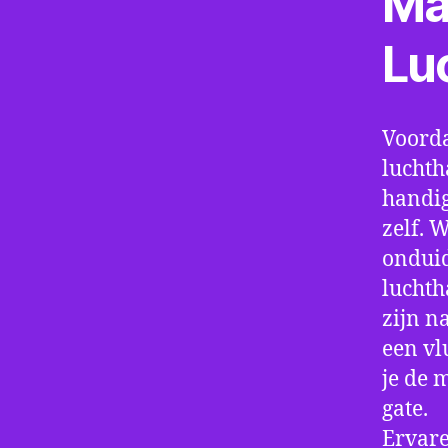
Ma
Lu
Voorda
luchth
handig
zelf. 
onduid
luchth
zijn n
een vl
je de 
gate.
Ervare