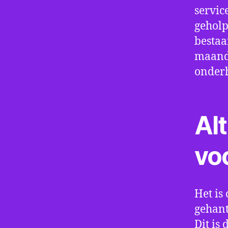
servic
geholp
bestaa
maand 
onder
Alt
vo
Het is 
gehant
Dit is