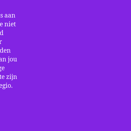
is aan
e niet
jd
r
rden
an jou
ge
e zijn
egio.