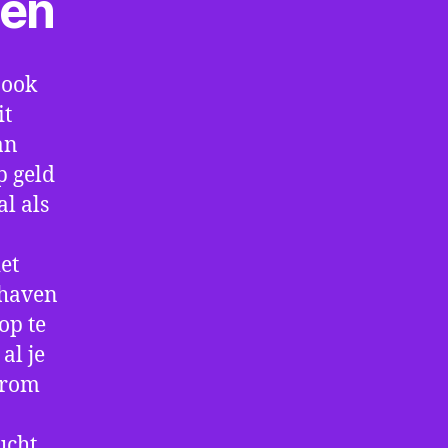
ten
 ook
it
an
p geld
al als
et
thaven
op te
al je
arom
ucht