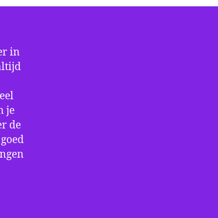
r in
ltijd
eel
 je
er de
e goed
ingen