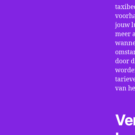
taxibe
voorha
jouw l
meer a
wannee
omstan
door d
worden
tariev
van he
Ve