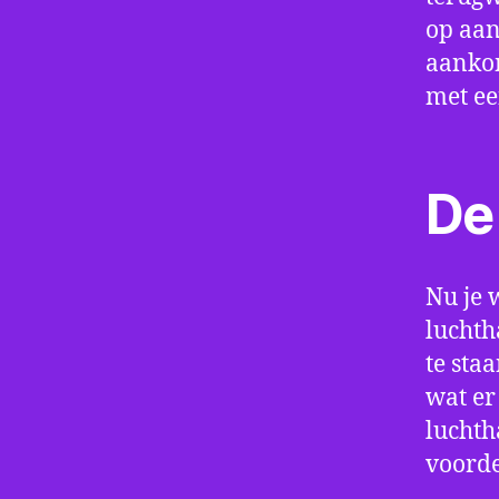
op aan
aankom
met e
De 
Nu je 
luchth
te sta
wat er
luchth
voorde