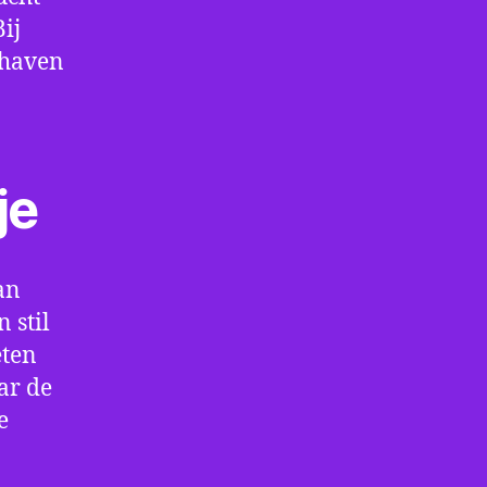
ij
thaven
je
an
 stil
eten
ar de
e