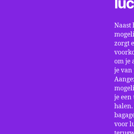
lu
Naast 
mogeli
zorgt 
voorko
om je 
je van
Aangez
mogeli
je een
halen.
bagage
voor l
terugw