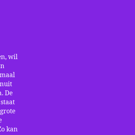
n, wil
en
nmaal
nuit
n. De
staat
 grote
e
Zo kan