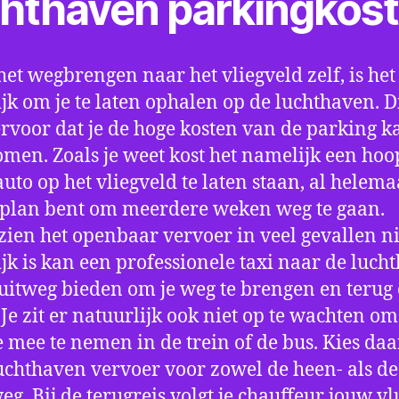
chthaven parkingkos
het wegbrengen naar het vliegveld zelf, is het
jk om je te laten ophalen op de luchthaven. D
ervoor dat je de hoge kosten van de parking k
men. Zoals je weet kost het namelijk een hoo
auto op het vliegveld te laten staan, al helema
 plan bent om meerdere weken weg te gaan.
ien het openbaar vervoer in veel gevallen ni
jk is kan een professionele taxi naar de luch
 uitweg bieden om je weg te brengen en terug 
 Je zit er natuurlijk ook niet op te wachten om 
 mee te nemen in de trein of de bus. Kies da
uchthaven vervoer voor zowel de heen- als de
eg. Bij de terugreis volgt je chauffeur jouw vl