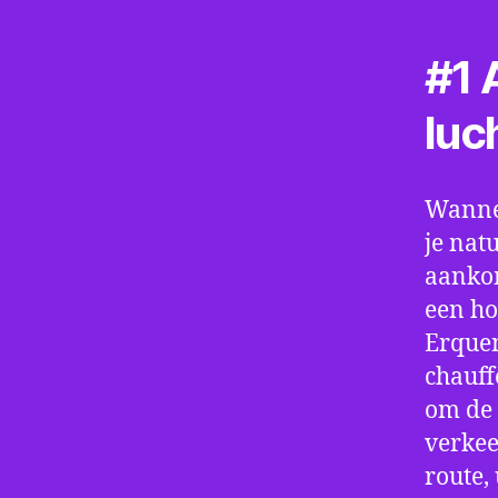
#1 A
luc
Wannee
je nat
aankom
een ho
Erquen
chauff
om de 
verkee
route,