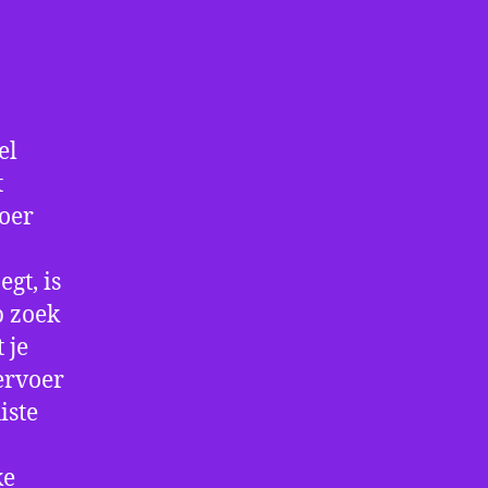
el
t
voer
gt, is
p zoek
 je
ervoer
iste
ke