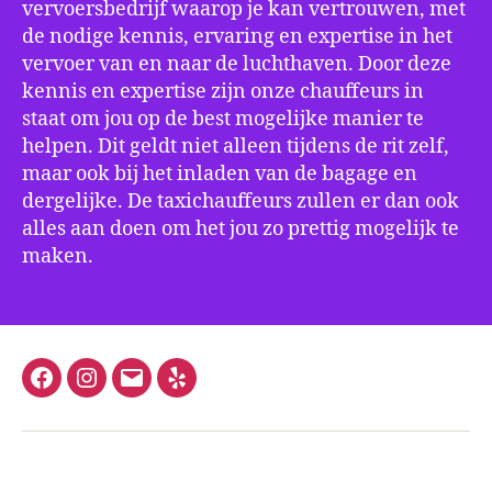
vervoersbedrijf waarop je kan vertrouwen, met
de nodige kennis, ervaring en expertise in het
vervoer van en naar de luchthaven. Door deze
kennis en expertise zijn onze chauffeurs in
staat om jou op de best mogelijke manier te
helpen. Dit geldt niet alleen tijdens de rit zelf,
maar ook bij het inladen van de bagage en
dergelijke. De taxichauffeurs zullen er dan ook
alles aan doen om het jou zo prettig mogelijk te
maken.
Facebook
Instagram
E-
Yelp
mail