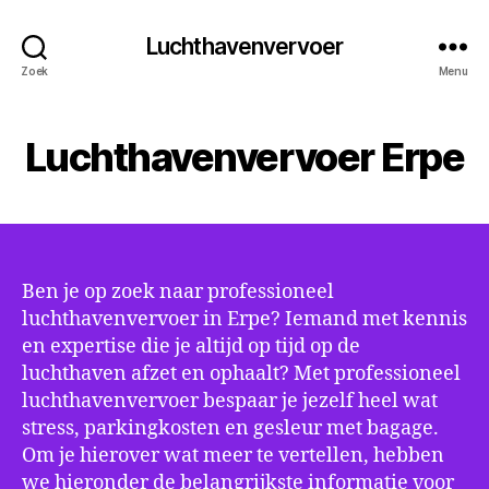
Luchthavenvervoer
Zoek
Menu
Luchthavenvervoer Erpe
Ben je op zoek naar professioneel
luchthavenvervoer in Erpe? Iemand met kennis
en expertise die je altijd op tijd op de
luchthaven afzet en ophaalt? Met professioneel
luchthavenvervoer bespaar je jezelf heel wat
stress, parkingkosten en gesleur met bagage.
Om je hierover wat meer te vertellen, hebben
we hieronder de belangrijkste informatie voor