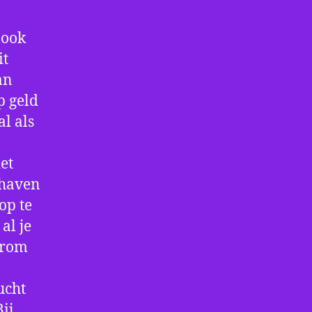
 ook
it
an
p geld
al als
et
thaven
op te
al je
arom
ucht
ij