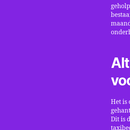
geholp
bestaa
maand 
onder
Alt
vo
Het is 
gehant
Dit is
taxibe