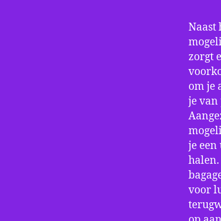
Naast 
mogeli
zorgt 
voorko
om je 
je van
Aangez
mogeli
je een
halen.
bagage
voor l
terugw
op aan