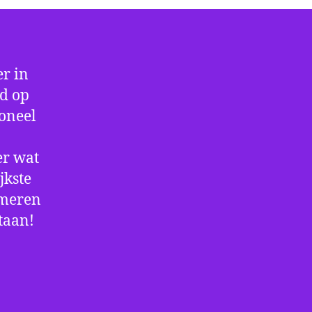
r in
jd op
ioneel
er wat
jkste
rmeren
staan!