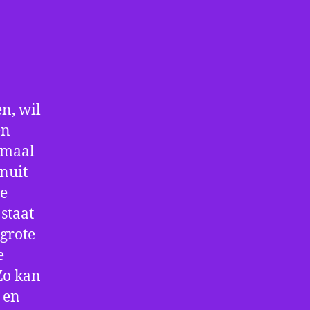
n, wil
en
nmaal
nuit
De
staat
 grote
e
Zo kan
 en