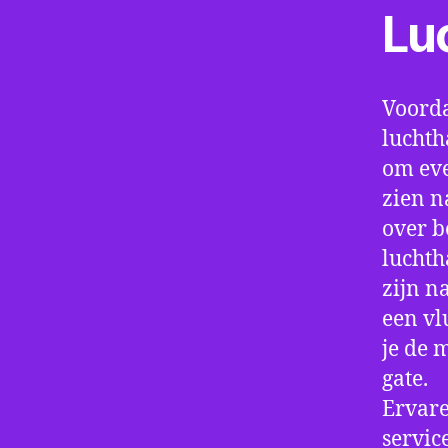
Lu
Voorda
luchth
om eve
zien n
over b
luchth
zijn n
een vl
je de 
gate.
Ervare
servic