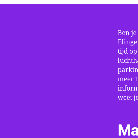
Ben je
Elinge
tijd o
luchth
parkin
meer t
inform
weet j
Ma