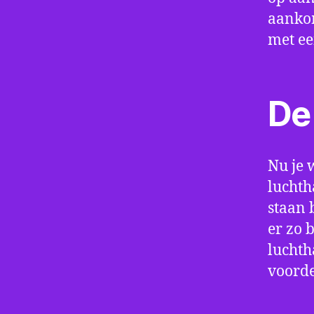
aankom
met e
De 
Nu je 
luchth
staan 
er zo 
luchth
voorde