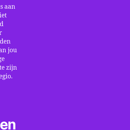
is aan
iet
jd
r
rden
an jou
ge
e zijn
egio.
ten