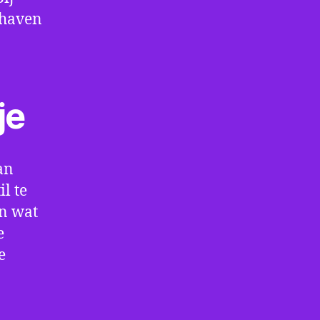
thaven
je
an
l te
en wat
e
e