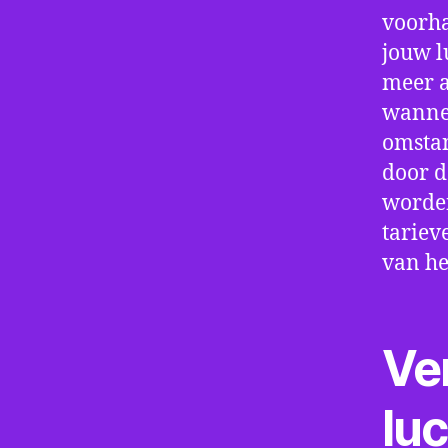
voorha
jouw l
meer a
wannee
omstan
door d
worden
tariev
van he
Ve
lu