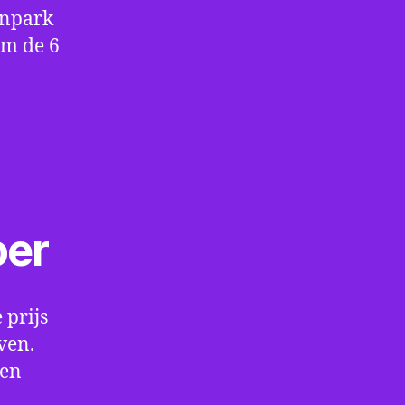
enpark
om de 6
oer
 prijs
ven.
een