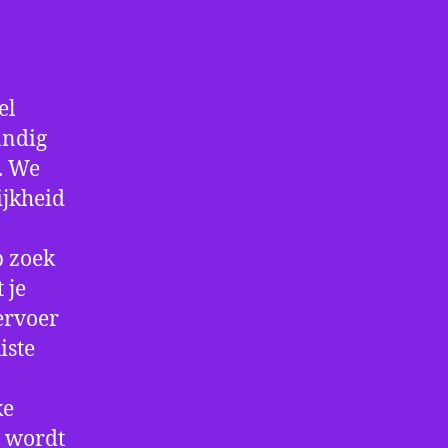
el
andig
f. We
ijkheid
p zoek
 je
ervoer
iste
ke
e wordt