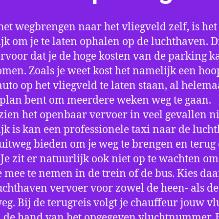
het wegbrengen naar het vliegveld zelf, is het
jk om je te laten ophalen op de luchthaven. D
ervoor dat je de hoge kosten van de parking k
men. Zoals je weet kost het namelijk een hoo
auto op het vliegveld te laten staan, al helema
 plan bent om meerdere weken weg te gaan.
ien het openbaar vervoer in veel gevallen ni
jk is kan een professionele taxi naar de luch
 uitweg bieden om je weg te brengen en terug 
 Je zit er natuurlijk ook niet op te wachten om 
 mee te nemen in de trein of de bus. Kies da
uchthaven vervoer voor zowel de heen- als de
eg. Bij de terugreis volgt je chauffeur jouw vl
 de hand van het opgegeven vluchtnummer. B