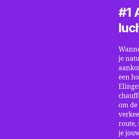
#1 A
luc
Wannee
je nat
aankom
een ho
Elinge
chauff
om de 
verkee
route,
je jou