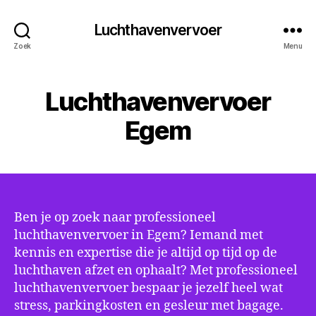
Luchthavenvervoer
Zoek
Menu
Luchthavenvervoer
Egem
Ben je op zoek naar professioneel
luchthavenvervoer in Egem? Iemand met
kennis en expertise die je altijd op tijd op de
luchthaven afzet en ophaalt? Met professioneel
luchthavenvervoer bespaar je jezelf heel wat
stress, parkingkosten en gesleur met bagage.