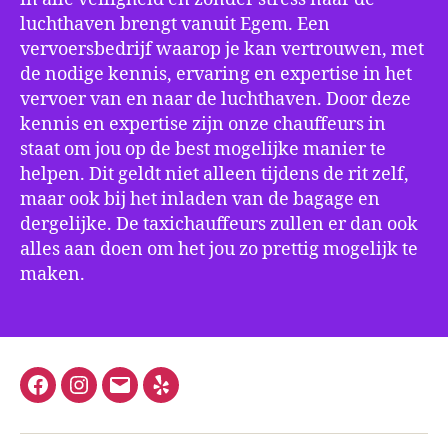
luchthaven brengt vanuit Egem. Een
vervoersbedrijf waarop je kan vertrouwen, met
de nodige kennis, ervaring en expertise in het
vervoer van en naar de luchthaven. Door deze
kennis en expertise zijn onze chauffeurs in
staat om jou op de best mogelijke manier te
helpen. Dit geldt niet alleen tijdens de rit zelf,
maar ook bij het inladen van de bagage en
dergelijke. De taxichauffeurs zullen er dan ook
alles aan doen om het jou zo prettig mogelijk te
maken.
Facebook
Instagram
E-
Yelp
mail