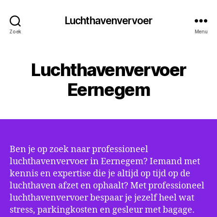
Luchthavenvervoer
Zoek
Menu
Luchthavenvervoer
Eernegem
Ben je op zoek naar professioneel
luchthavenvervoer in Eernegem? Iemand met
kennis en expertise die je altijd op tijd op de
luchthaven afzet en ophaalt? Met professioneel
luchthavenvervoer bespaar je jezelf heel wat
stress, parkingkosten en gesleur met bagage.