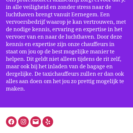
in alle veiligheid en zonder stress naar de
luchthaven brengt vanuit Eernegem. Een
vervoersbedrijf waarop je kan vertrouwen, met
de nodige kennis, ervaring en expertise in het
vervoer van en naar de luchthaven. Door deze
kennis en expertise zijn onze chauffeurs in
staat om jou op de best mogelijke manier te
helpen. Dit geldt niet alleen tijdens de rit zelf,
maar ook bij het inladen van de bagage en
dergelijke. De taxichauffeurs zullen er dan ook
alles aan doen om het jou zo prettig mogelijk te
maken.
Facebook
Instagram
E-
Yelp