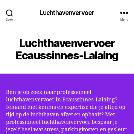
Luchthavenvervoer
Zoek
Menu
Luchthavenvervoer
Ecaussinnes-Lalaing
Ben je op zoek naar professioneel
luchthavenvervoer in Ecaussinnes-Lalaing?
Iemand met kennis en expertise die je altijd op
tijd op de luchthaven afzet en ophaalt? Met
professioneel luchthavenvervoer bespaar je
jezelf heel wat stress, parkingkosten en gesleur