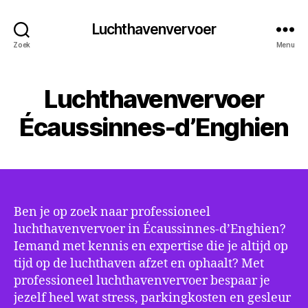
Luchthavenvervoer
Zoek
Menu
Luchthavenvervoer
Écaussinnes-d’Enghien
Ben je op zoek naar professioneel
luchthavenvervoer in Écaussinnes-d’Enghien?
Iemand met kennis en expertise die je altijd op
tijd op de luchthaven afzet en ophaalt? Met
professioneel luchthavenvervoer bespaar je
jezelf heel wat stress, parkingkosten en gesleur