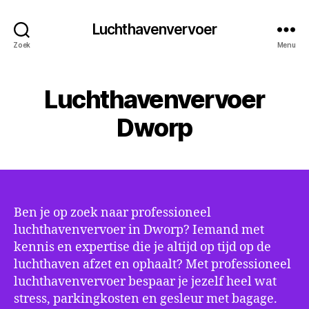
Luchthavenvervoer
Zoek
Menu
Luchthavenvervoer
Dworp
Ben je op zoek naar professioneel
luchthavenvervoer in Dworp? Iemand met
kennis en expertise die je altijd op tijd op de
luchthaven afzet en ophaalt? Met professioneel
luchthavenvervoer bespaar je jezelf heel wat
stress, parkingkosten en gesleur met bagage.