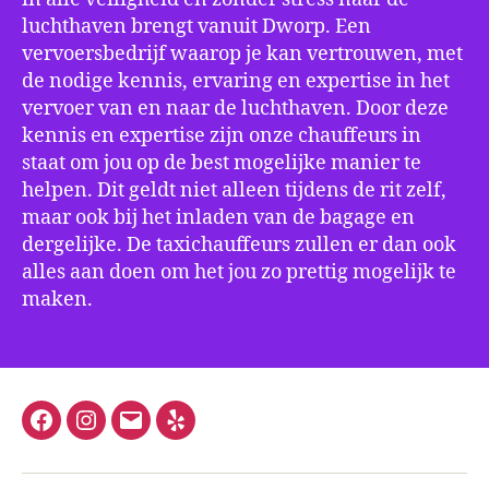
luchthaven brengt vanuit Dworp. Een
vervoersbedrijf waarop je kan vertrouwen, met
de nodige kennis, ervaring en expertise in het
vervoer van en naar de luchthaven. Door deze
kennis en expertise zijn onze chauffeurs in
staat om jou op de best mogelijke manier te
helpen. Dit geldt niet alleen tijdens de rit zelf,
maar ook bij het inladen van de bagage en
dergelijke. De taxichauffeurs zullen er dan ook
alles aan doen om het jou zo prettig mogelijk te
maken.
Facebook
Instagram
E-
Yelp
mail