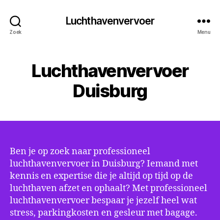
Luchthavenvervoer
Zoek
Menu
Luchthavenvervoer
Duisburg
Ben je op zoek naar professioneel
luchthavenvervoer in Duisburg? Iemand met
kennis en expertise die je altijd op tijd op de
luchthaven afzet en ophaalt? Met professioneel
luchthavenvervoer bespaar je jezelf heel wat
stress, parkingkosten en gesleur met bagage.