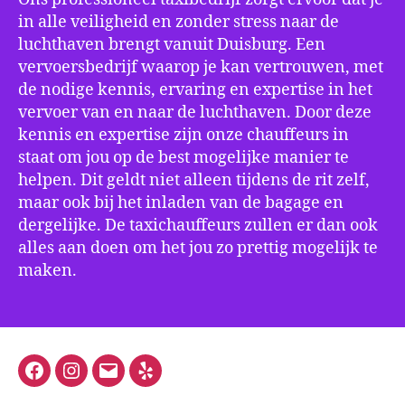
in alle veiligheid en zonder stress naar de
luchthaven brengt vanuit Duisburg. Een
vervoersbedrijf waarop je kan vertrouwen, met
de nodige kennis, ervaring en expertise in het
vervoer van en naar de luchthaven. Door deze
kennis en expertise zijn onze chauffeurs in
staat om jou op de best mogelijke manier te
helpen. Dit geldt niet alleen tijdens de rit zelf,
maar ook bij het inladen van de bagage en
dergelijke. De taxichauffeurs zullen er dan ook
alles aan doen om het jou zo prettig mogelijk te
maken.
Facebook
Instagram
E-
Yelp