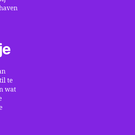
thaven
je
an
il te
en wat
e
e