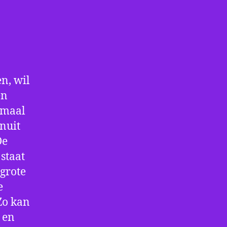
n, wil
en
nmaal
nuit
De
staat
 grote
e
Zo kan
 en