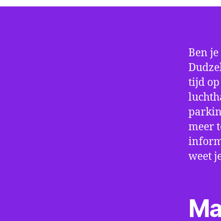
Ben je
Dudzel
tijd o
luchth
parkin
meer t
inform
weet j
Ma