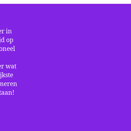
r in
jd op
ioneel
er wat
jkste
rmeren
staan!