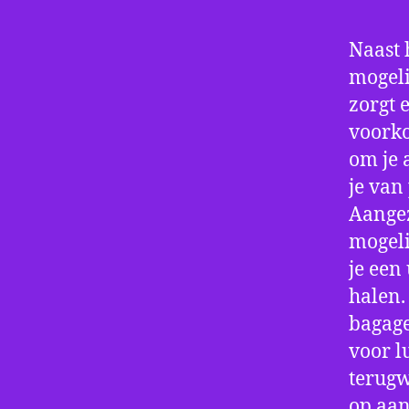
Naast 
mogeli
zorgt 
voorko
om je 
je van
Aangez
mogeli
je een
halen.
bagage
voor l
terugw
op aan