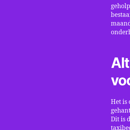
geholp
bestaa
maand 
onder
Alt
vo
Het is 
gehant
Dit is
taxibe