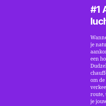
#1 A
luc
Wannee
je nat
aankom
een ho
Dudzel
chauff
om de 
verkee
route,
je jou