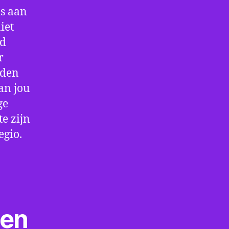
is aan
iet
jd
r
rden
an jou
ge
e zijn
egio.
ten