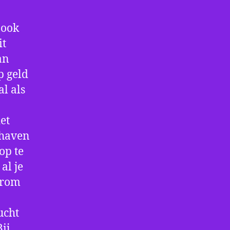
 ook
it
an
p geld
al als
et
thaven
op te
al je
arom
ucht
ij