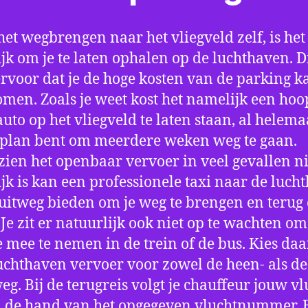
het wegbrengen naar het vliegveld zelf, is het
jk om je te laten ophalen op de luchthaven. D
ervoor dat je de hoge kosten van de parking k
men. Zoals je weet kost het namelijk een hoo
auto op het vliegveld te laten staan, al helema
 plan bent om meerdere weken weg te gaan.
ien het openbaar vervoer in veel gevallen ni
jk is kan een professionele taxi naar de luch
 uitweg bieden om je weg te brengen en terug 
 Je zit er natuurlijk ook niet op te wachten om 
 mee te nemen in de trein of de bus. Kies da
uchthaven vervoer voor zowel de heen- als de
eg. Bij de terugreis volgt je chauffeur jouw vl
 de hand van het opgegeven vluchtnummer. B