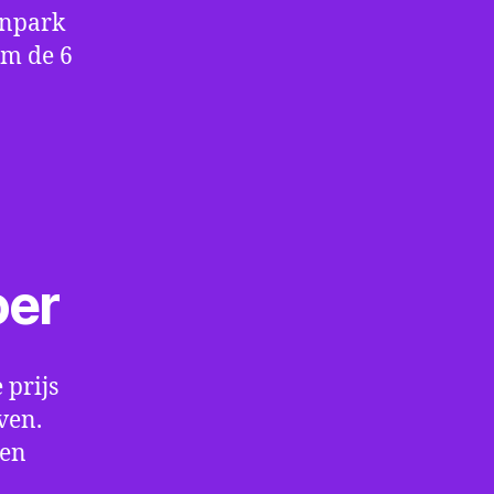
enpark
om de 6
oer
 prijs
ven.
een