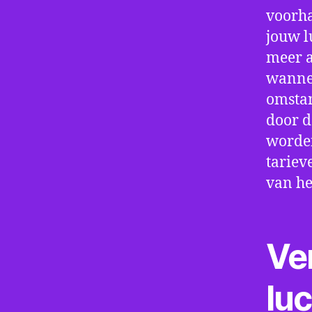
voorha
jouw l
meer a
wannee
omstan
door d
worden
tariev
van he
Ve
lu