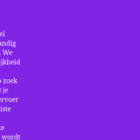
el
handig
f. We
ijkheid
p zoek
 je
ervoer
iste
ke
e wordt