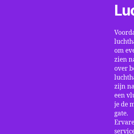
Lu
Voorda
luchth
om eve
zien n
over b
luchth
zijn n
een vl
je de 
gate.
Ervare
servic