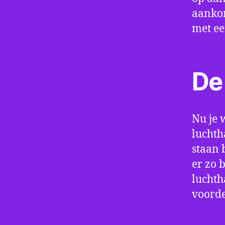
aankom
met e
De 
Nu je 
luchth
staan 
er zo 
luchth
voorde