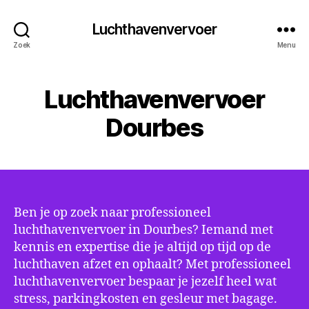
Luchthavenvervoer
Zoek
Menu
Luchthavenvervoer
Dourbes
Ben je op zoek naar professioneel
luchthavenvervoer in Dourbes? Iemand met
kennis en expertise die je altijd op tijd op de
luchthaven afzet en ophaalt? Met professioneel
luchthavenvervoer bespaar je jezelf heel wat
stress, parkingkosten en gesleur met bagage.