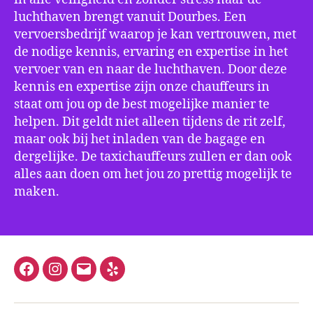
luchthaven brengt vanuit Dourbes. Een
vervoersbedrijf waarop je kan vertrouwen, met
de nodige kennis, ervaring en expertise in het
vervoer van en naar de luchthaven. Door deze
kennis en expertise zijn onze chauffeurs in
staat om jou op de best mogelijke manier te
helpen. Dit geldt niet alleen tijdens de rit zelf,
maar ook bij het inladen van de bagage en
dergelijke. De taxichauffeurs zullen er dan ook
alles aan doen om het jou zo prettig mogelijk te
maken.
Facebook
Instagram
E-
Yelp
mail