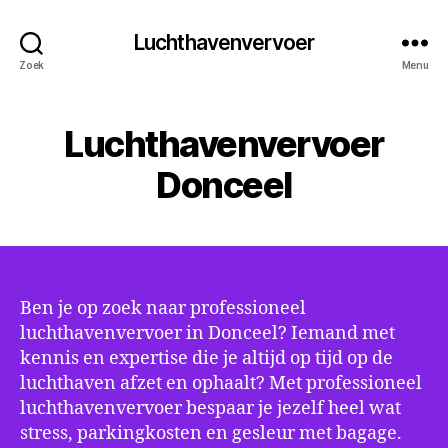
Luchthavenvervoer
Zoek
Menu
Luchthavenvervoer
Donceel
Ben je op zoek naar professioneel
luchthavenvervoer in Donceel? Iemand met
kennis en expertise die je altijd op tijd op de
luchthaven afzet en ophaalt? Met professioneel
luchthavenvervoer bespaar je jezelf heel wat
stress, parkingkosten en gesleur met bagage.