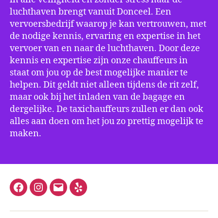
luchthaven brengt vanuit Donceel. Een
vervoersbedrijf waarop je kan vertrouwen, met
de nodige kennis, ervaring en expertise in het
vervoer van en naar de luchthaven. Door deze
kennis en expertise zijn onze chauffeurs in
staat om jou op de best mogelijke manier te
helpen. Dit geldt niet alleen tijdens de rit zelf,
maar ook bij het inladen van de bagage en
dergelijke. De taxichauffeurs zullen er dan ook
alles aan doen om het jou zo prettig mogelijk te
maken.
Facebook
Instagram
E-
Yelp
mail