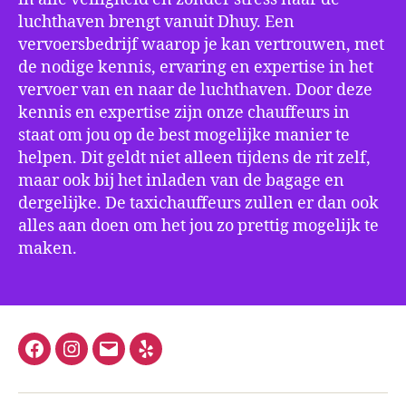
luchthaven brengt vanuit Dhuy. Een
vervoersbedrijf waarop je kan vertrouwen, met
de nodige kennis, ervaring en expertise in het
vervoer van en naar de luchthaven. Door deze
kennis en expertise zijn onze chauffeurs in
staat om jou op de best mogelijke manier te
helpen. Dit geldt niet alleen tijdens de rit zelf,
maar ook bij het inladen van de bagage en
dergelijke. De taxichauffeurs zullen er dan ook
alles aan doen om het jou zo prettig mogelijk te
maken.
Facebook
Instagram
E-
Yelp
mail