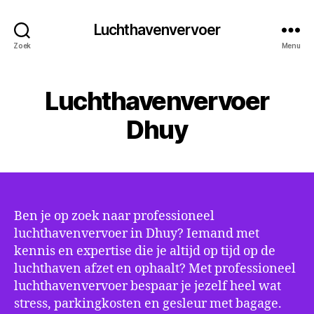
Luchthavenvervoer
Zoek
Menu
Luchthavenvervoer
Dhuy
Ben je op zoek naar professioneel
luchthavenvervoer in Dhuy? Iemand met
kennis en expertise die je altijd op tijd op de
luchthaven afzet en ophaalt? Met professioneel
luchthavenvervoer bespaar je jezelf heel wat
stress, parkingkosten en gesleur met bagage.