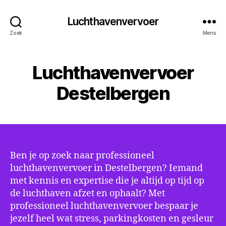
Luchthavenvervoer
Zoek
Menu
Luchthavenvervoer
Destelbergen
Ben je op zoek naar professioneel
luchthavenvervoer in Destelbergen? Iemand
met kennis en expertise die je altijd op tijd op
de luchthaven afzet en ophaalt? Met
professioneel luchthavenvervoer bespaar je
jezelf heel wat stress, parkingkosten en gesleur