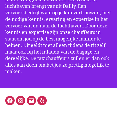
luchthaven brengt vanuit Dailly. Een
vervoersbedrijf waarop je kan vertrouwen, met
de nodige kennis, ervaring en expertise in het
vervoer van en naar de luchthaven. Door deze
kennis en expertise zijn onze chauffeurs in
staat om jou op de best mogelijke manier te
helpen. Dit geldt niet alleen tijdens de rit zelf,
maar ook bij het inladen van de bagage en
dergelijke. De taxichauffeurs zullen er dan ook
alles aan doen om het jou zo prettig mogelijk te
maken.
Facebook
Instagram
E-
Yelp
mail