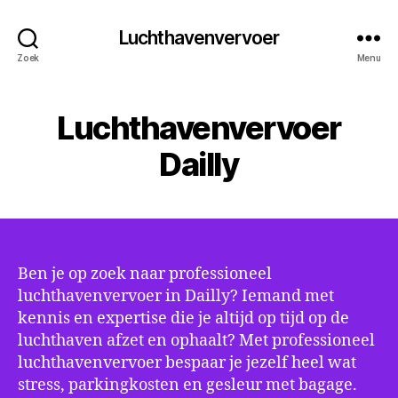
Luchthavenvervoer
Zoek
Menu
Luchthavenvervoer
Dailly
Ben je op zoek naar professioneel
luchthavenvervoer in Dailly? Iemand met
kennis en expertise die je altijd op tijd op de
luchthaven afzet en ophaalt? Met professioneel
luchthavenvervoer bespaar je jezelf heel wat
stress, parkingkosten en gesleur met bagage.