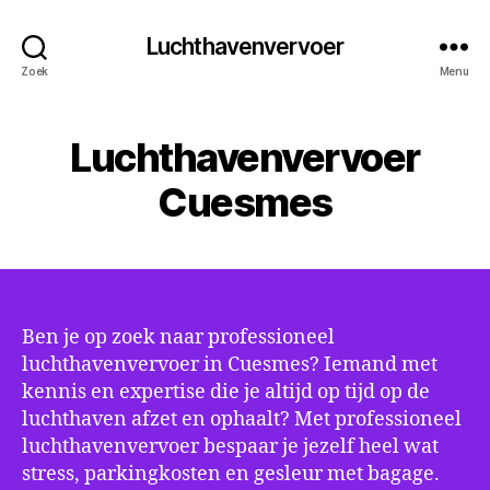
Luchthavenvervoer
Zoek
Menu
Luchthavenvervoer
Cuesmes
Ben je op zoek naar professioneel
luchthavenvervoer in Cuesmes? Iemand met
kennis en expertise die je altijd op tijd op de
luchthaven afzet en ophaalt? Met professioneel
luchthavenvervoer bespaar je jezelf heel wat
stress, parkingkosten en gesleur met bagage.