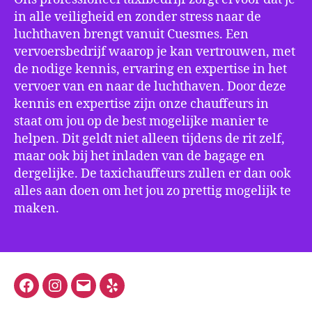
in alle veiligheid en zonder stress naar de
luchthaven brengt vanuit Cuesmes. Een
vervoersbedrijf waarop je kan vertrouwen, met
de nodige kennis, ervaring en expertise in het
vervoer van en naar de luchthaven. Door deze
kennis en expertise zijn onze chauffeurs in
staat om jou op de best mogelijke manier te
helpen. Dit geldt niet alleen tijdens de rit zelf,
maar ook bij het inladen van de bagage en
dergelijke. De taxichauffeurs zullen er dan ook
alles aan doen om het jou zo prettig mogelijk te
maken.
Facebook
Instagram
E-
Yelp