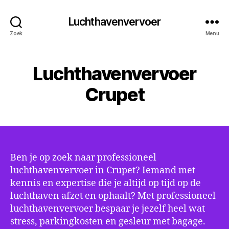
Luchthavenvervoer
Zoek
Menu
Luchthavenvervoer
Crupet
Ben je op zoek naar professioneel
luchthavenvervoer in Crupet? Iemand met
kennis en expertise die je altijd op tijd op de
luchthaven afzet en ophaalt? Met professioneel
luchthavenvervoer bespaar je jezelf heel wat
stress, parkingkosten en gesleur met bagage.