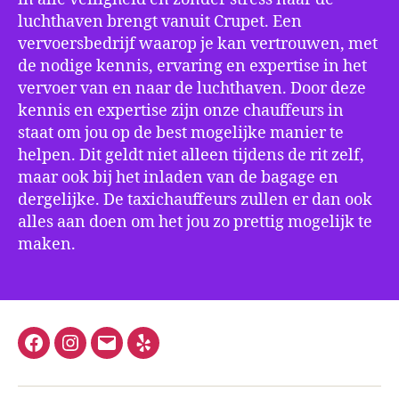
luchthaven brengt vanuit Crupet. Een
vervoersbedrijf waarop je kan vertrouwen, met
de nodige kennis, ervaring en expertise in het
vervoer van en naar de luchthaven. Door deze
kennis en expertise zijn onze chauffeurs in
staat om jou op de best mogelijke manier te
helpen. Dit geldt niet alleen tijdens de rit zelf,
maar ook bij het inladen van de bagage en
dergelijke. De taxichauffeurs zullen er dan ook
alles aan doen om het jou zo prettig mogelijk te
maken.
Facebook
Instagram
E-
Yelp
mail