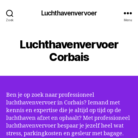
Luchthavenvervoer
Zoek
Menu
Luchthavenvervoer
Corbais
Ben je op zoek naar professioneel
luchthavenvervoer in Corbais? Iemand met
kennis en expertise die je altijd op tijd op de
luchthaven afzet en ophaalt? Met professioneel
luchthavenvervoer bespaar je jezelf heel wat
stress, parkingkosten en gesleur met bagage.