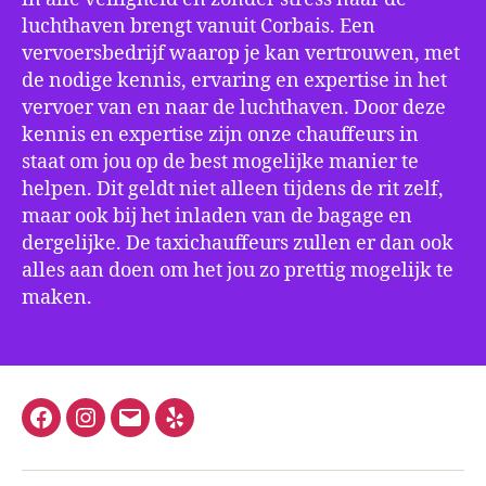
luchthaven brengt vanuit Corbais. Een
vervoersbedrijf waarop je kan vertrouwen, met
de nodige kennis, ervaring en expertise in het
vervoer van en naar de luchthaven. Door deze
kennis en expertise zijn onze chauffeurs in
staat om jou op de best mogelijke manier te
helpen. Dit geldt niet alleen tijdens de rit zelf,
maar ook bij het inladen van de bagage en
dergelijke. De taxichauffeurs zullen er dan ook
alles aan doen om het jou zo prettig mogelijk te
maken.
Facebook
Instagram
E-
Yelp
mail