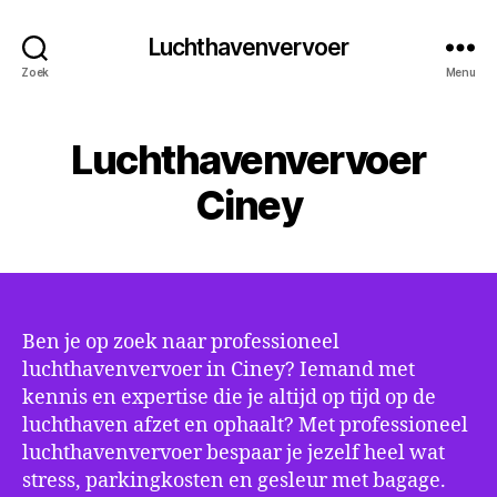
Luchthavenvervoer
Zoek
Menu
Luchthavenvervoer
Ciney
Ben je op zoek naar professioneel
luchthavenvervoer in Ciney? Iemand met
kennis en expertise die je altijd op tijd op de
luchthaven afzet en ophaalt? Met professioneel
luchthavenvervoer bespaar je jezelf heel wat
stress, parkingkosten en gesleur met bagage.