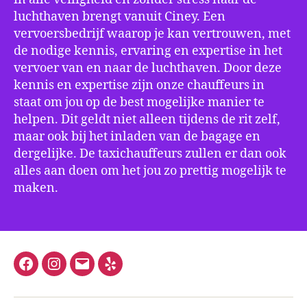
luchthaven brengt vanuit Ciney. Een
vervoersbedrijf waarop je kan vertrouwen, met
de nodige kennis, ervaring en expertise in het
vervoer van en naar de luchthaven. Door deze
kennis en expertise zijn onze chauffeurs in
staat om jou op de best mogelijke manier te
helpen. Dit geldt niet alleen tijdens de rit zelf,
maar ook bij het inladen van de bagage en
dergelijke. De taxichauffeurs zullen er dan ook
alles aan doen om het jou zo prettig mogelijk te
maken.
Facebook
Instagram
E-
Yelp
mail