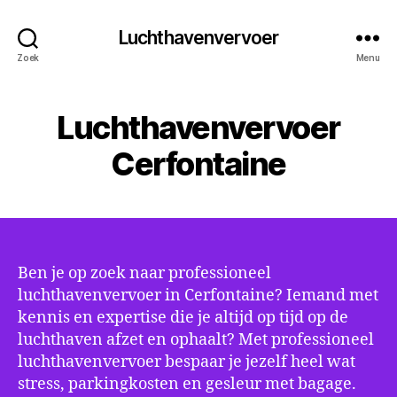
Luchthavenvervoer
Zoek
Menu
Luchthavenvervoer
Cerfontaine
Ben je op zoek naar professioneel
luchthavenvervoer in Cerfontaine? Iemand met
kennis en expertise die je altijd op tijd op de
luchthaven afzet en ophaalt? Met professioneel
luchthavenvervoer bespaar je jezelf heel wat
stress, parkingkosten en gesleur met bagage.