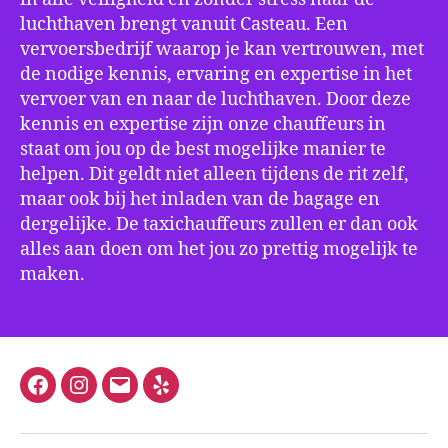
luchthaven brengt vanuit Casteau. Een
vervoersbedrijf waarop je kan vertrouwen, met
de nodige kennis, ervaring en expertise in het
vervoer van en naar de luchthaven. Door deze
kennis en expertise zijn onze chauffeurs in
staat om jou op de best mogelijke manier te
helpen. Dit geldt niet alleen tijdens de rit zelf,
maar ook bij het inladen van de bagage en
dergelijke. De taxichauffeurs zullen er dan ook
alles aan doen om het jou zo prettig mogelijk te
maken.
Facebook
Instagram
E-
Yelp
mail