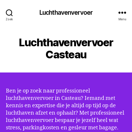
Luchthavenvervoer
Zoek
Menu
Luchthavenvervoer
Casteau
Ben je op zoek naar professioneel
luchthavenvervoer in Casteau? Iemand met
kennis en expertise die je altijd op tijd op de
luchthaven afzet en ophaalt? Met professioneel
luchthavenvervoer bespaar je jezelf heel wat
stress, parkingkosten en gesleur met bagage.