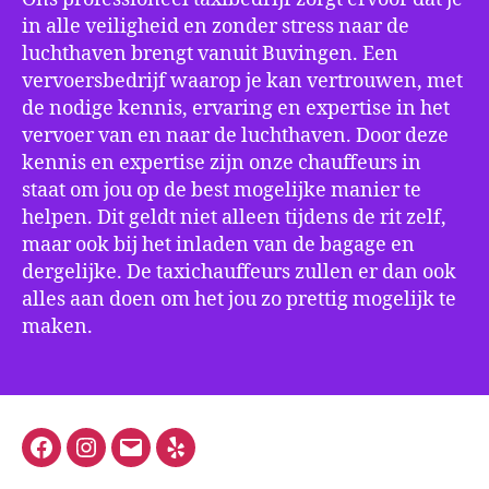
in alle veiligheid en zonder stress naar de
luchthaven brengt vanuit Buvingen. Een
vervoersbedrijf waarop je kan vertrouwen, met
de nodige kennis, ervaring en expertise in het
vervoer van en naar de luchthaven. Door deze
kennis en expertise zijn onze chauffeurs in
staat om jou op de best mogelijke manier te
helpen. Dit geldt niet alleen tijdens de rit zelf,
maar ook bij het inladen van de bagage en
dergelijke. De taxichauffeurs zullen er dan ook
alles aan doen om het jou zo prettig mogelijk te
maken.
Facebook
Instagram
E-
Yelp