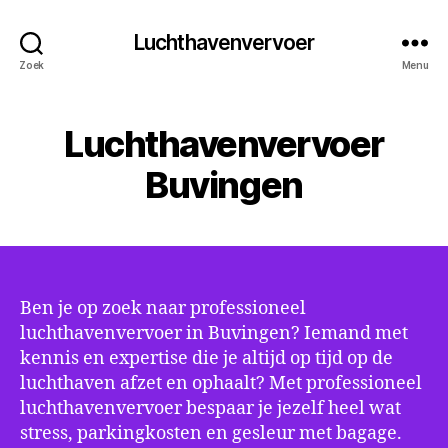
Luchthavenvervoer
Zoek
Menu
Luchthavenvervoer
Buvingen
Ben je op zoek naar professioneel
luchthavenvervoer in Buvingen? Iemand met
kennis en expertise die je altijd op tijd op de
luchthaven afzet en ophaalt? Met professioneel
luchthavenvervoer bespaar je jezelf heel wat
stress, parkingkosten en gesleur met bagage.