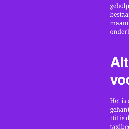
geholp
bestaa
maand 
onder
Alt
vo
Het is 
gehant
Dit is
taxibe