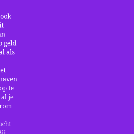
 ook
it
an
p geld
al als
et
thaven
op te
al je
arom
ucht
ij