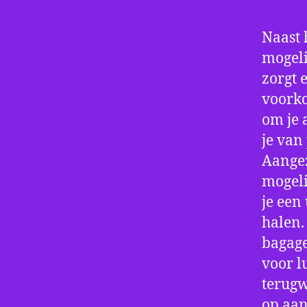
Naast 
mogeli
zorgt 
voorko
om je 
je van
Aangez
mogeli
je een
halen.
bagage
voor l
terugw
op aan