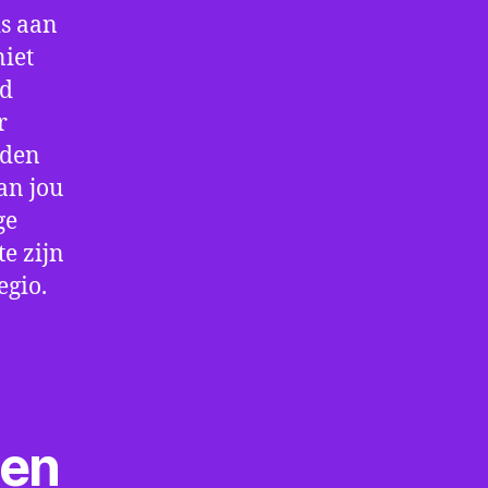
is aan
niet
jd
r
rden
an jou
ge
e zijn
egio.
ten