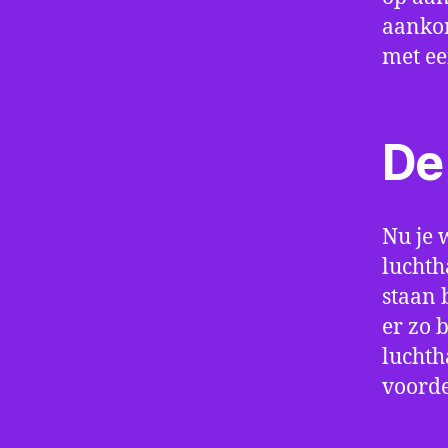
aankom
met e
De 
Nu je 
luchth
staan 
er zo 
luchth
voorde