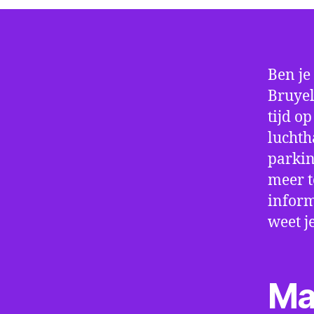
Ben je
Bruyel
tijd o
luchth
parkin
meer t
inform
weet j
Ma