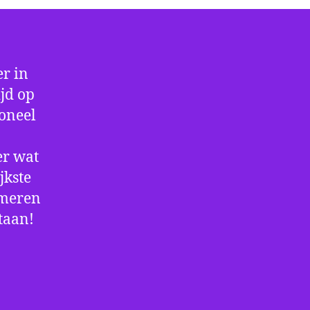
r in
ijd op
ioneel
er wat
jkste
rmeren
staan!