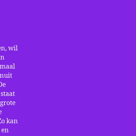
n, wil
en
nmaal
nuit
De
staat
 grote
e
Zo kan
 en