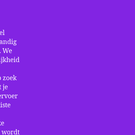
el
handig
f. We
ijkheid
p zoek
 je
ervoer
iste
ke
e wordt