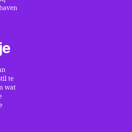
thaven
je
an
il te
en wat
e
e