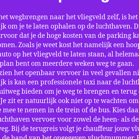
het wegbrengen naar het vliegveld zelf, is het
jk om je te laten ophalen op de luchthaven. D
ervoor dat je de hoge kosten van de parking k
men. Zoals je weet kost het namelijk een hoo
auto op het vliegveld te laten staan, al helema
 plan bent om meerdere weken weg te gaan.
ien het openbaar vervoer in veel gevallen ni
jk is kan een professionele taxi naar de luch
 uitweg bieden om je weg te brengen en terug 
 Je zit er natuurlijk ook niet op te wachten om 
 mee te nemen in de trein of de bus. Kies da
uchthaven vervoer voor zowel de heen- als de
eg. Bij de terugreis volgt je chauffeur jouw vl
 de hand van het opgegeven vluchtnummer. B