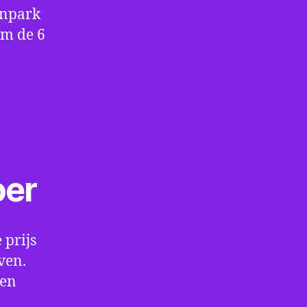
enpark
om de 6
oer
 prijs
ven.
een