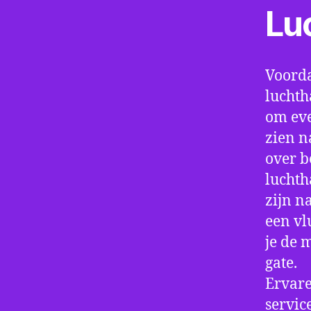
Lu
Voorda
luchth
om eve
zien n
over b
luchth
zijn n
een vl
je de 
gate.
Ervare
servic