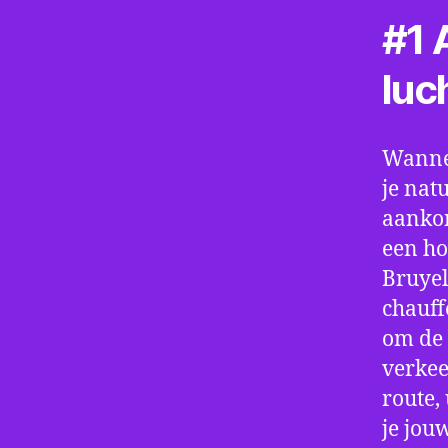
#1 A
luc
Wannee
je nat
aankom
een ho
Bruyel
chauff
om de 
verkee
route,
je jou