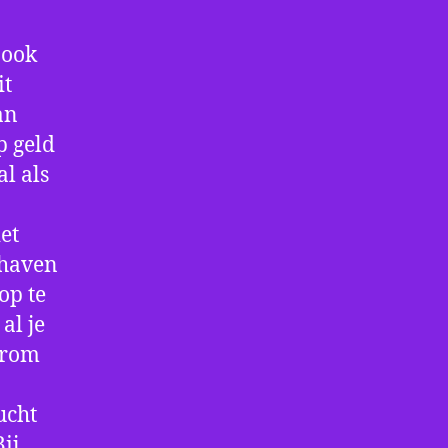
 ook
it
an
p geld
al als
et
thaven
op te
al je
arom
ucht
ij