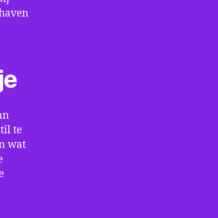
thaven
je
an
il te
en wat
e
e