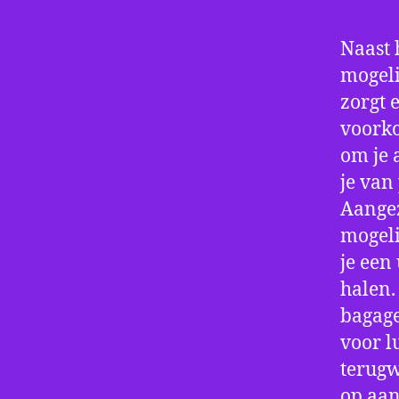
Naast 
mogeli
zorgt 
voorko
om je 
je van
Aangez
mogeli
je een
halen.
bagage
voor l
terugw
op aan