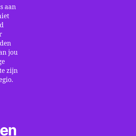
is aan
iet
jd
r
rden
an jou
ge
e zijn
egio.
ten