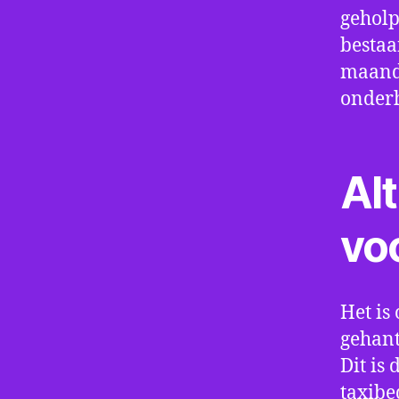
geholp
bestaa
maand 
onder
Alt
vo
Het is 
gehant
Dit is
taxibe