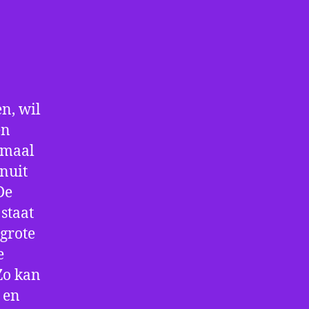
n, wil
en
nmaal
nuit
De
staat
 grote
e
Zo kan
 en