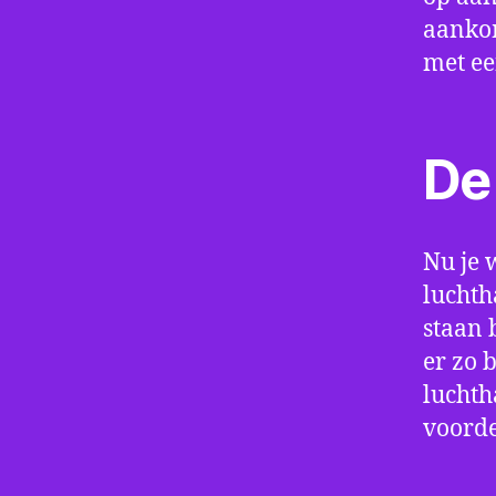
aankom
met e
De 
Nu je 
luchth
staan 
er zo 
luchth
voorde