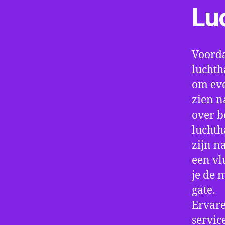
Lu
Voorda
luchth
om eve
zien n
over b
luchth
zijn n
een vl
je de 
gate.
Ervare
servic