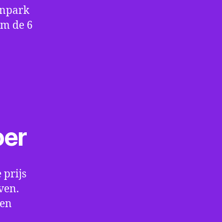
enpark
om de 6
oer
 prijs
ven.
een