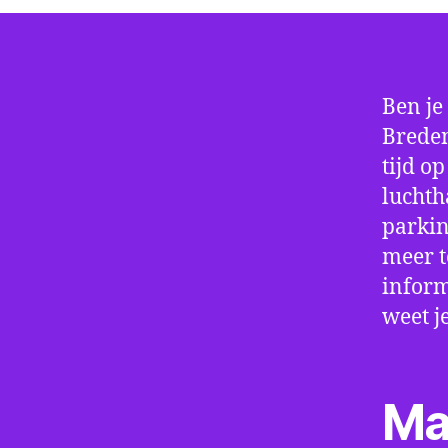
Ben je
Breden
tijd o
luchth
parkin
meer t
inform
weet j
Ma