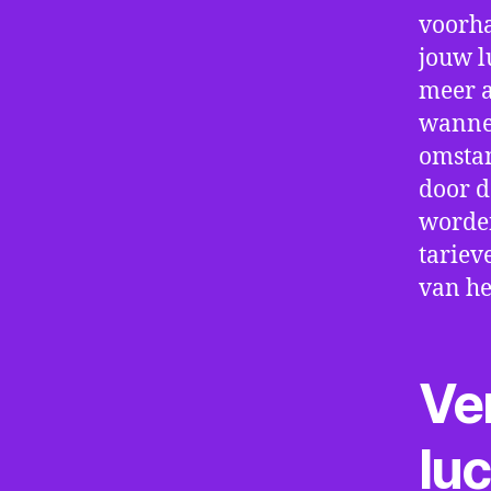
voorha
jouw l
meer a
wannee
omstan
door d
worden
tariev
van he
Ve
lu