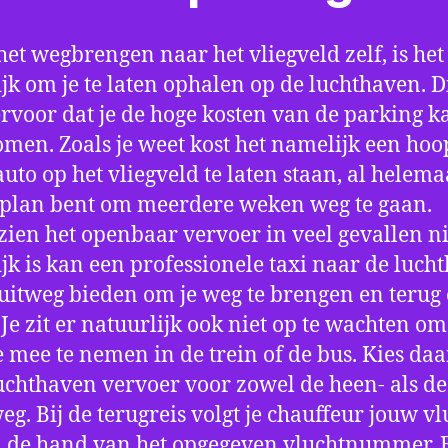
het wegbrengen naar het vliegveld zelf, is het
jk om je te laten ophalen op de luchthaven. D
ervoor dat je de hoge kosten van de parking k
men. Zoals je weet kost het namelijk een hoo
auto op het vliegveld te laten staan, al helema
 plan bent om meerdere weken weg te gaan.
ien het openbaar vervoer in veel gevallen ni
jk is kan een professionele taxi naar de luch
 uitweg bieden om je weg te brengen en terug 
 Je zit er natuurlijk ook niet op te wachten om 
 mee te nemen in de trein of de bus. Kies da
uchthaven vervoer voor zowel de heen- als de
eg. Bij de terugreis volgt je chauffeur jouw vl
 de hand van het opgegeven vluchtnummer. B