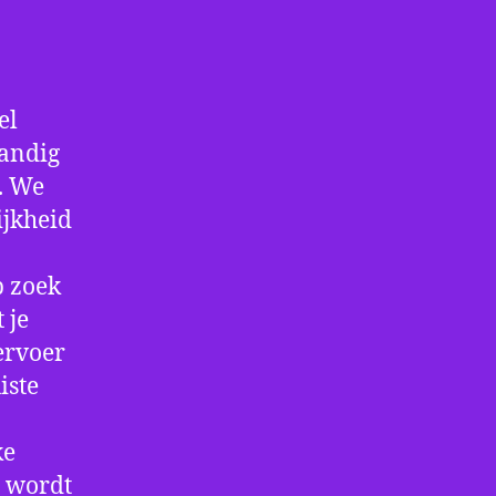
el
handig
f. We
ijkheid
p zoek
 je
ervoer
iste
ke
e wordt