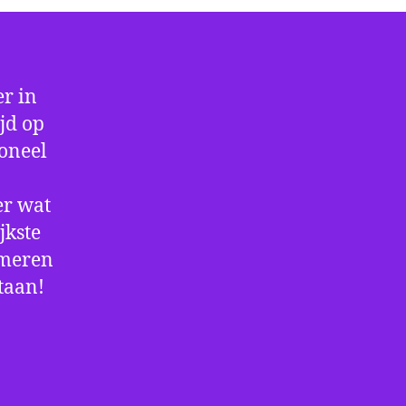
r in
jd op
ioneel
er wat
jkste
rmeren
staan!