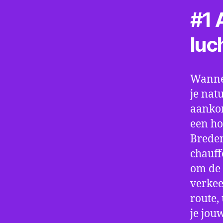
#1 A
luc
Wannee
je nat
aankom
een ho
Breden
chauff
om de 
verkee
route,
je jou