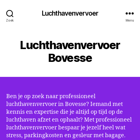
Luchthavenvervoer
Zoek
Menu
Luchthavenvervoer
Bovesse
Ben je op zoek naar professioneel
luchthavenvervoer in Bovesse? Iemand met
kennis en expertise die je altijd op tijd op de
luchthaven afzet en ophaalt? Met professioneel
luchthavenvervoer bespaar je jezelf heel wat
stress, parkingkosten en gesleur met bagage.