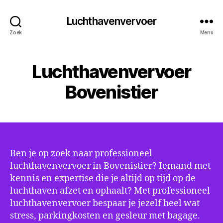
Luchthavenvervoer
Zoek
Menu
Luchthavenvervoer
Bovenistier
Ben je op zoek naar professioneel
luchthavenvervoer in Bovenistier? Iemand met
kennis en expertise die je altijd op tijd op de
luchthaven afzet en ophaalt? Met professioneel
luchthavenvervoer bespaar je jezelf heel wat
stress, parkingkosten en gesleur met bagage.