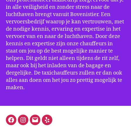
in alle veiligheid en zonder stress naar de
luchthaven brengt vanuit Bovenistier. Een
vervoersbedrijf waarop je kan vertrouwen, met
de nodige kennis, ervaring en expertise in het
vervoer van en naar de luchthaven. Door deze
kennis en expertise zijn onze chauffeurs in
staat om jou op de best mogelijke manier te
helpen. Dit geldt niet alleen tijdens de rit zelf,
maar ook bij het inladen van de bagage en
dergelijke. De taxichauffeurs zullen er dan ook
alles aan doen om het jou zo prettig mogelijk te
maken.
Facebook
Instagram
E-
Yelp